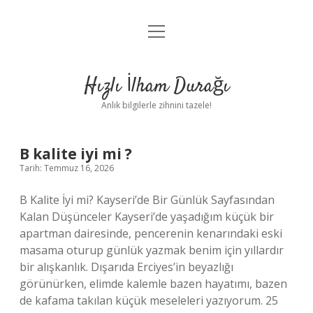
menüyü
Anasayfa
aç
Gizlilik Politikası
Hızlı İlham Durağı
Yasal Uyarı
Anlık bilgilerle zihnini tazele!
Hakkımızda
Hızlı
B kalite iyi mi ?
Tarih: Temmuz 16, 2026
İlham
B Kalite İyi mi? Kayseri’de Bir Günlük Sayfasından
Durağı
Kalan Düşünceler Kayseri’de yaşadığım küçük bir
apartman dairesinde, pencerenin kenarındaki eski
Yazılar
masama oturup günlük yazmak benim için yıllardır
bir alışkanlık. Dışarıda Erciyes’in beyazlığı
görünürken, elimde kalemle bazen hayatımı, bazen
de kafama takılan küçük meseleleri yazıyorum. 25