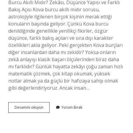
Burcu Akıllı Mıdır? Zekâsı, Düşünce Yapısı ve Farklı
Bakış Açısı Kova burcu akıllı mıdır sorusu,
astrolojiyle ilgilenen birçok kişinin merak ettiği
konuların başında geliyor. Çünkü Kova burcu
denildiğinde genellikle yenilikçi fikirler, özgür
düşünce, farklı bakış açıları ve sıra dışı karakter
özellikleri akla geliyor. Peki gerçekten Kova burçları
diğer insanlardan daha mı zekidir? Yoksa onların
zekâ anlayışı klasik başarı ölçülerinden biraz daha
mı farklıdır? Günlük hayatta zekâyı çoğu zaman hızlı
matematik çözmek, çok kitap okumak, yüksek
notlar almak ya da güçlü bir hafızaya sahip olmak
gibi değerlendiriyoruz. Ancak insan…
Kova
Devamını okuyun
Yorum Bırak
burcu
akıllı
mıdır
?