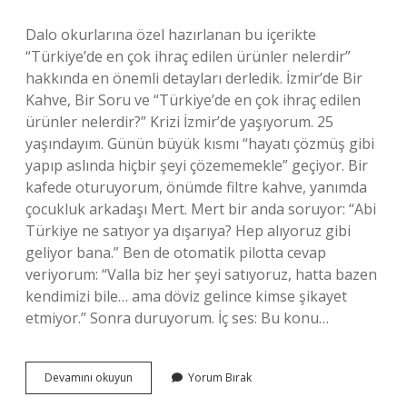
Dalo okurlarına özel hazırlanan bu içerikte
“Türkiye’de en çok ihraç edilen ürünler nelerdir”
hakkında en önemli detayları derledik. İzmir’de Bir
Kahve, Bir Soru ve “Türkiye’de en çok ihraç edilen
ürünler nelerdir?” Krizi İzmir’de yaşıyorum. 25
yaşındayım. Günün büyük kısmı “hayatı çözmüş gibi
yapıp aslında hiçbir şeyi çözememekle” geçiyor. Bir
kafede oturuyorum, önümde filtre kahve, yanımda
çocukluk arkadaşı Mert. Mert bir anda soruyor: “Abi
Türkiye ne satıyor ya dışarıya? Hep alıyoruz gibi
geliyor bana.” Ben de otomatik pilotta cevap
veriyorum: “Valla biz her şeyi satıyoruz, hatta bazen
kendimizi bile… ama döviz gelince kimse şikayet
etmiyor.” Sonra duruyorum. İç ses: Bu konu…
Türkiye’de
Devamını okuyun
Yorum Bırak
en