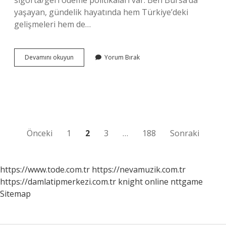
sigorta/geri ödeme politikaları var. Ben Bursa’da
yaşayan, gündelik hayatında hem Türkiye’deki
gelişmeleri hem de…
Keytruda
Devamını okuyun
Yorum Bırak
devlet
tarafından
karşılanıyor
mu
?
Yazı
Önceki
1
2
3
…
188
Sonraki
sayfalaması
https://www.tode.com.tr
https://nevamuzik.com.tr
https://damlatipmerkezi.com.tr
knight online
nttgame
Sitemap