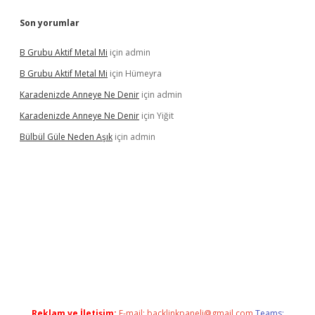
Son yorumlar
B Grubu Aktif Metal Mi
için
admin
B Grubu Aktif Metal Mi
için
Hümeyra
Karadenizde Anneye Ne Denir
için
admin
Karadenizde Anneye Ne Denir
için
Yiğit
Bülbül Güle Neden Aşık
için
admin
sino güncel giriş
Reklam ve İletişim:
E-mail:
backlinkpaneli@gmail.com
Teams: