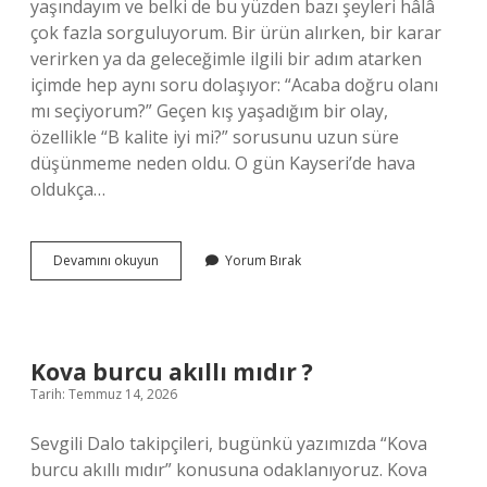
yaşındayım ve belki de bu yüzden bazı şeyleri hâlâ
çok fazla sorguluyorum. Bir ürün alırken, bir karar
verirken ya da geleceğimle ilgili bir adım atarken
içimde hep aynı soru dolaşıyor: “Acaba doğru olanı
mı seçiyorum?” Geçen kış yaşadığım bir olay,
özellikle “B kalite iyi mi?” sorusunu uzun süre
düşünmeme neden oldu. O gün Kayseri’de hava
oldukça…
B
Devamını okuyun
Yorum Bırak
kalite
iyi
mi
?
Kova burcu akıllı mıdır ?
Tarih: Temmuz 14, 2026
Sevgili Dalo takipçileri, bugünkü yazımızda “Kova
burcu akıllı mıdır” konusuna odaklanıyoruz. Kova