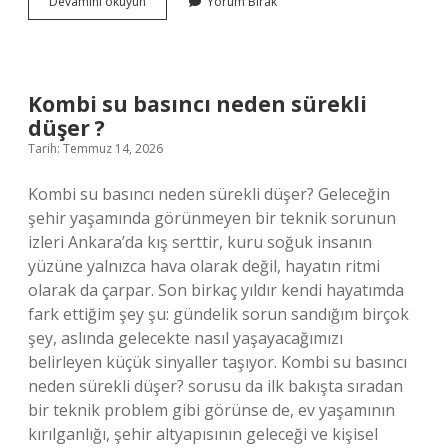
Kombi
Devamını okuyun
Yorum Bırak
su
basıncı
neden
sürekli
düşer
Kombi su basıncı neden sürekli
?
düşer ?
Tarih: Temmuz 14, 2026
Kombi su basıncı neden sürekli düşer? Geleceğin
şehir yaşamında görünmeyen bir teknik sorunun
izleri Ankara’da kış serttir, kuru soğuk insanın
yüzüne yalnızca hava olarak değil, hayatın ritmi
olarak da çarpar. Son birkaç yıldır kendi hayatımda
fark ettiğim şey şu: gündelik sorun sandığım birçok
şey, aslında gelecekte nasıl yaşayacağımızı
belirleyen küçük sinyaller taşıyor. Kombi su basıncı
neden sürekli düşer? sorusu da ilk bakışta sıradan
bir teknik problem gibi görünse de, ev yaşamının
kırılganlığı, şehir altyapısının geleceği ve kişisel