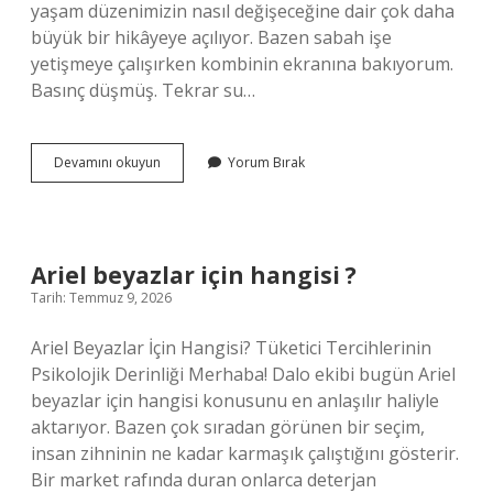
yaşam düzenimizin nasıl değişeceğine dair çok daha
büyük bir hikâyeye açılıyor. Bazen sabah işe
yetişmeye çalışırken kombinin ekranına bakıyorum.
Basınç düşmüş. Tekrar su…
Kombi
Devamını okuyun
Yorum Bırak
su
basıncı
neden
sürekli
düşer
Ariel beyazlar için hangisi ?
?
Tarih: Temmuz 9, 2026
Ariel Beyazlar İçin Hangisi? Tüketici Tercihlerinin
Psikolojik Derinliği Merhaba! Dalo ekibi bugün Ariel
beyazlar için hangisi konusunu en anlaşılır haliyle
aktarıyor. Bazen çok sıradan görünen bir seçim,
insan zihninin ne kadar karmaşık çalıştığını gösterir.
Bir market rafında duran onlarca deterjan