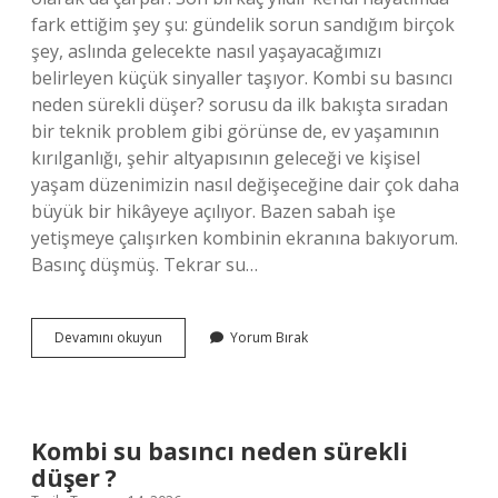
fark ettiğim şey şu: gündelik sorun sandığım birçok
şey, aslında gelecekte nasıl yaşayacağımızı
belirleyen küçük sinyaller taşıyor. Kombi su basıncı
neden sürekli düşer? sorusu da ilk bakışta sıradan
bir teknik problem gibi görünse de, ev yaşamının
kırılganlığı, şehir altyapısının geleceği ve kişisel
yaşam düzenimizin nasıl değişeceğine dair çok daha
büyük bir hikâyeye açılıyor. Bazen sabah işe
yetişmeye çalışırken kombinin ekranına bakıyorum.
Basınç düşmüş. Tekrar su…
Kombi
Devamını okuyun
Yorum Bırak
su
basıncı
neden
sürekli
düşer
Kombi su basıncı neden sürekli
?
düşer ?