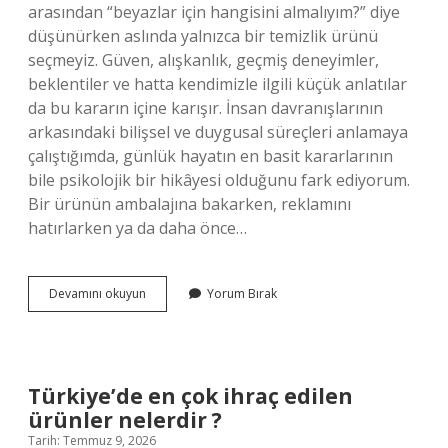
arasından “beyazlar için hangisini almalıyım?” diye
düşünürken aslında yalnızca bir temizlik ürünü
seçmeyiz. Güven, alışkanlık, geçmiş deneyimler,
beklentiler ve hatta kendimizle ilgili küçük anlatılar
da bu kararın içine karışır. İnsan davranışlarının
arkasındaki bilişsel ve duygusal süreçleri anlamaya
çalıştığımda, günlük hayatın en basit kararlarının
bile psikolojik bir hikâyesi olduğunu fark ediyorum.
Bir ürünün ambalajına bakarken, reklamını
hatırlarken ya da daha önce…
Ariel
Devamını okuyun
Yorum Bırak
beyazlar
için
hangisi
?
Türkiye’de en çok ihraç edilen
ürünler nelerdir ?
Tarih: Temmuz 9, 2026