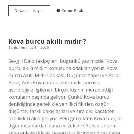
Kova
Devamını okuyun
Yorum Bırak
burcu
akıllı
mıdır
?
Kova burcu akıllı mıdır ?
Tarih: Temmuz 14, 2026
Sevgili Dalo takipçileri, bugünkü yazımızda “Kova
burcu akıllı mıdır” konusuna odaklanıyoruz. Kova
Burcu Akıllı Mıdır? Zekâsı, Düşünce Yapısı ve Farklı
Bakış Açısı Kova burcu akıllı mıdır sorusu,
astrolojiyle ilgilenen birçok kişinin merak ettiği
konuların başında geliyor. Çünkü Kova burcu
denildiğinde genellikle yenilikçi fikirler, özgür
düşünce, farklı bakış açıları ve sıra dışı karakter
özellikleri akla geliyor. Peki gerçekten Kova burçları
diğer insanlardan daha mı zekidir? Yoksa onların
zekâ anlayışı klasik başarı ölçülerinden biraz daha