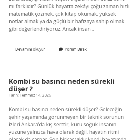
mı farklıdır? Günlük hayatta zekâyı çoğu zaman hızlı
matematik çözmek, çok kitap okumak, yüksek
notlar almak ya da güçlü bir hafızaya sahip olmak
gibi değerlendiriyoruz. Ancak insan…
Kova
Devamını okuyun
Yorum Bırak
burcu
akıllı
mıdır
?
Kombi su basıncı neden sürekli
düşer ?
Tarih: Temmuz 14, 2026
Kombi su basıncı neden sürekli düşer? Geleceğin
şehir yaşamında görünmeyen bir teknik sorunun
izleri Ankara’da kış serttir, kuru soğuk insanın
yüzüne yalnızca hava olarak değil, hayatın ritmi
olarak da çarpar. Son birkaç yıldır kendi hayatımda