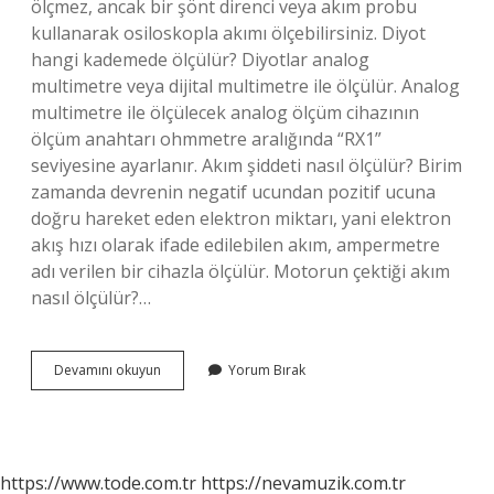
ölçmez, ancak bir şönt direnci veya akım probu
kullanarak osiloskopla akımı ölçebilirsiniz. Diyot
hangi kademede ölçülür? Diyotlar analog
multimetre veya dijital multimetre ile ölçülür. Analog
multimetre ile ölçülecek analog ölçüm cihazının
ölçüm anahtarı ohmmetre aralığında “RX1”
seviyesine ayarlanır. Akım şiddeti nasıl ölçülür? Birim
zamanda devrenin negatif ucundan pozitif ucuna
doğru hareket eden elektron miktarı, yani elektron
akış hızı olarak ifade edilebilen akım, ampermetre
adı verilen bir cihazla ölçülür. Motorun çektiği akım
nasıl ölçülür?…
Akım
Devamını okuyun
Yorum Bırak
Hangi
Kademede
Ölçülür
https://www.tode.com.tr
https://nevamuzik.com.tr