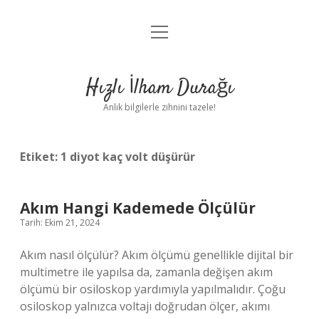
menüyü
Anasayfa
aç
Gizlilik Politikası
Hızlı İlham Durağı
Yasal Uyarı
Anlık bilgilerle zihnini tazele!
Hakkımızda
Etiket:
1 diyot kaç volt düşürür
Akım Hangi Kademede Ölçülür
Tarih: Ekim 21, 2024
Akım nasıl ölçülür? Akım ölçümü genellikle dijital bir
multimetre ile yapılsa da, zamanla değişen akım
ölçümü bir osiloskop yardımıyla yapılmalıdır. Çoğu
osiloskop yalnızca voltajı doğrudan ölçer, akımı