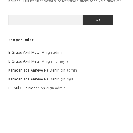
halinde, ilgili içerikler yasal süre içerisinde sitemizden kaldırılacaktır.
Arama
Son yorumlar
B Grubu Aktif Metal Mi
için
admin
B Grubu Aktif Metal Mi
için
Hümeyra
Karadenizde Anneye Ne Denir
için
admin
Karadenizde Anneye Ne Denir
için
Yiğit
Bülbül Güle Neden Aşık
için
admin