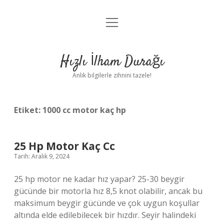
menüyü
Anasayfa
aç
Gizlilik Politikası
Hızlı İlham Durağı
Yasal Uyarı
Anlık bilgilerle zihnini tazele!
Hakkımızda
Etiket:
1000 cc motor kaç hp
25 Hp Motor Kaç Cc
Tarih: Aralık 9, 2024
25 hp motor ne kadar hız yapar? 25-30 beygir
gücünde bir motorla hız 8,5 knot olabilir, ancak bu
maksimum beygir gücünde ve çok uygun koşullar
altında elde edilebilecek bir hızdır. Seyir halindeki