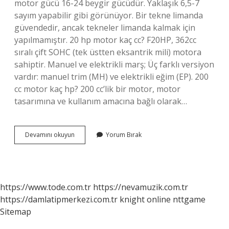
motor gücü 16-24 beygir gücüdür. Yaklaşık 6,5-7
sayım yapabilir gibi görünüyor. Bir tekne limanda
güvendedir, ancak tekneler limanda kalmak için
yapılmamıştır. 20 hp motor kaç cc? F20HP, 362cc
sıralı çift SOHC (tek üstten eksantrik mili) motora
sahiptir. Manuel ve elektrikli marş; Üç farklı versiyon
vardır: manuel trim (MH) ve elektrikli eğim (EP). 200
cc motor kaç hp? 200 cc’lik bir motor, motor
tasarımına ve kullanım amacına bağlı olarak…
25
Devamını okuyun
Yorum Bırak
Hp
Motor
Kaç
Cc
https://www.tode.com.tr
https://nevamuzik.com.tr
https://damlatipmerkezi.com.tr
knight online
nttgame
Sitemap