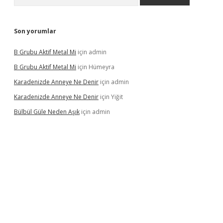
Son yorumlar
B Grubu Aktif Metal Mi
için
admin
B Grubu Aktif Metal Mi
için
Hümeyra
Karadenizde Anneye Ne Denir
için
admin
Karadenizde Anneye Ne Denir
için
Yiğit
Bülbül Güle Neden Aşık
için
admin
dcasino güncel giriş