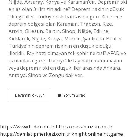
Niğde, Aksaray, Konya ve Karaman’dır. Deprem riski
en az olan 3 ilimizin adı ne? Deprem riskinin düşük
olduğu iller: Türkiye risk haritasına göre 4. derece
deprem bölgesi olan Karaman, Trabzon, Rize,
Artvin, Giresun, Bartın, Sinop, Niğde, Edirne,
Kırklareli, Niğde, Konya, Mardin, Şanlıurfa. Bu iller
Türkiye’nin deprem riskinin en düşük olduğu
illeridir. Fay hattı olmayan tek şehir neresi? AFAD ve
uzmanlara göre, Türkiye’de fay hattı bulunmayan
veya deprem riski en düşük iller arasında Ankara,
Antalya, Sinop ve Zonguldak yer…
Sinop
Devamını okuyun
Yorum Bırak
Deprem
Bölgesi
Mi
https://www.tode.com.tr
https://nevamuzik.com.tr
https://damlatipmerkezi.com.tr
knight online
nttgame