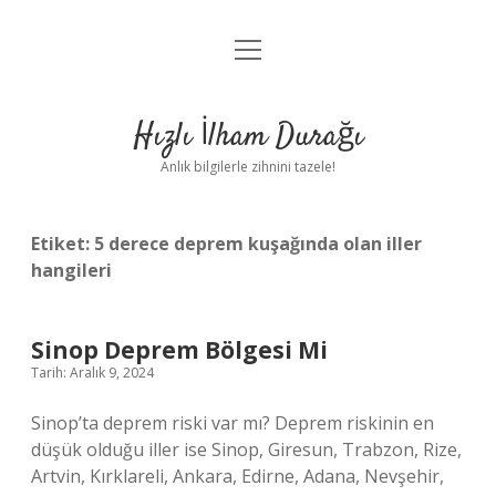
menüyü
Anasayfa
aç
Gizlilik Politikası
Hızlı İlham Durağı
Yasal Uyarı
Anlık bilgilerle zihnini tazele!
Hakkımızda
Etiket:
5 derece deprem kuşağında olan iller
hangileri
Sinop Deprem Bölgesi Mi
Tarih: Aralık 9, 2024
Sinop’ta deprem riski var mı? Deprem riskinin en
düşük olduğu iller ise Sinop, Giresun, Trabzon, Rize,
Artvin, Kırklareli, Ankara, Edirne, Adana, Nevşehir,