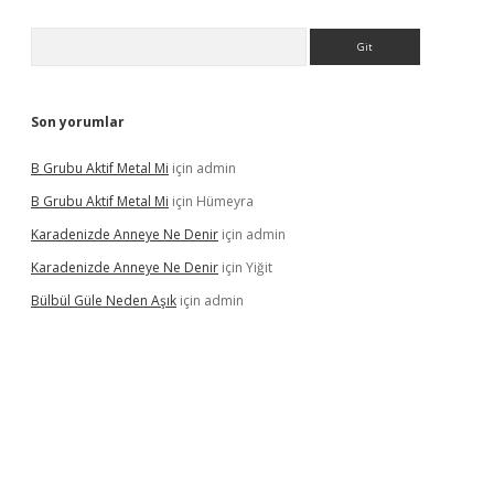
Arama
Son yorumlar
B Grubu Aktif Metal Mi
için
admin
B Grubu Aktif Metal Mi
için
Hümeyra
Karadenizde Anneye Ne Denir
için
admin
Karadenizde Anneye Ne Denir
için
Yiğit
Bülbül Güle Neden Aşık
için
admin
el giriş