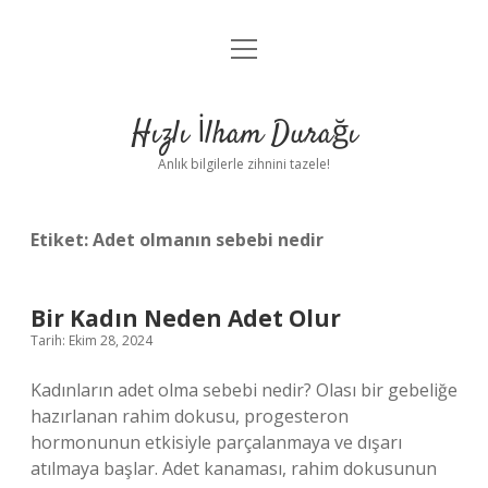
menüyü
Anasayfa
aç
Gizlilik Politikası
Hızlı İlham Durağı
Yasal Uyarı
Anlık bilgilerle zihnini tazele!
Hakkımızda
Etiket:
Adet olmanın sebebi nedir
Bir Kadın Neden Adet Olur
Tarih: Ekim 28, 2024
Kadınların adet olma sebebi nedir? Olası bir gebeliğe
hazırlanan rahim dokusu, progesteron
hormonunun etkisiyle parçalanmaya ve dışarı
atılmaya başlar. Adet kanaması, rahim dokusunun