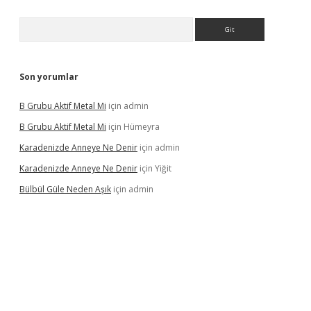
Arama
Son yorumlar
B Grubu Aktif Metal Mi
için
admin
B Grubu Aktif Metal Mi
için
Hümeyra
Karadenizde Anneye Ne Denir
için
admin
Karadenizde Anneye Ne Denir
için
Yiğit
Bülbül Güle Neden Aşık
için
admin
el giriş