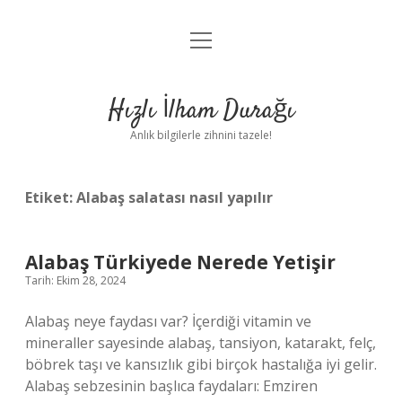
menüyü
Anasayfa
aç
Gizlilik Politikası
Hızlı İlham Durağı
Yasal Uyarı
Anlık bilgilerle zihnini tazele!
Hakkımızda
Etiket:
Alabaş salatası nasıl yapılır
Alabaş Türkiyede Nerede Yetişir
Tarih: Ekim 28, 2024
Alabaş neye faydası var? İçerdiği vitamin ve
mineraller sayesinde alabaş, tansiyon, katarakt, felç,
böbrek taşı ve kansızlık gibi birçok hastalığa iyi gelir.
Alabaş sebzesinin başlıca faydaları: Emziren