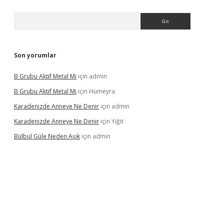
Arama
Son yorumlar
B Grubu Aktif Metal Mi
için
admin
B Grubu Aktif Metal Mi
için
Hümeyra
Karadenizde Anneye Ne Denir
için
admin
Karadenizde Anneye Ne Denir
için
Yiğit
Bülbül Güle Neden Aşık
için
admin
el giriş