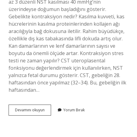
az 3 düzenli NST kasılması 40 mmHg’nin
üzerindeyse doğumun başladığını gösterir.
Gebelikte kontraksiyon nedir? Kasılma kuvveti, kas
hücrelerinin kasılma proteinlerinden kollajen ağı
aracılığıyla bağ dokusuna iletilir. Rahim büyüdükçe,
özellikle dış kas tabakasında lifli dokuda artış olur.
Kan damarlarının ve lenf damarlarının sayısı ve
boyutu da önemli ölçüde artar. Kontraksiyon stres
testi ne zaman yapılır? CST uteroplasental
fonksiyonu değerlendirmek için kullanılırken, NST
yalnızca fetal durumu gösterir. CST, gebeliğin 28.
haftasından önce yapılmaz (32–34). Bu, gebeliğin ilk
haftasından…
Kontraksiyon
Devamını okuyun
Yorum Bırak
Testi
Nedir