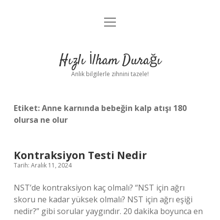
menüyü
Anasayfa
aç
Gizlilik Politikası
Hızlı İlham Durağı
Yasal Uyarı
Anlık bilgilerle zihnini tazele!
Hakkımızda
Etiket:
Anne karnında bebeğin kalp atışı 180
olursa ne olur
Kontraksiyon Testi Nedir
Tarih: Aralık 11, 2024
NST’de kontraksiyon kaç olmalı? “NST için ağrı
skoru ne kadar yüksek olmalı? NST için ağrı eşiği
nedir?” gibi sorular yaygındır. 20 dakika boyunca en