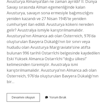
Avusturya Almanya’dan ne zaman ayrıldı? II. Dünya
Savaşı sırasında Alman egemenliğinde kalan
Avusturya, savaşın sona ermesiyle bağımsızlığını
yeniden kazandı ve 27 Nisan 1945’te yeniden
cumhuriyet ilan edildi. Avusturya kökeni nereden
gelir? Avustralya ismiyle karıştırılmamalıdır.
Avusturya’nın Almanca adı olan Österreich, 976’da
oluşturulan Bavyera Dükalığı’nın bir sınırı veya
hududu olan Avusturya Margraviate’sine atıfta
bulunan 996 tarihli Ostarrîchi belgesinde kaydedilen
Eski Yüksek Almanca Ostarrîchi “doğu ülkesi”
kelimesinden türemiştir. Avustralya ismi
karıştırılmamalıdır. Avusturya’nın Almanca adı olan
Österreich, 976’da oluşturulan Bavyera Dükalığı’nın
bir…
Avusturya
Devamını okuyun
Yorum Bırak
Alman
Ülkesi