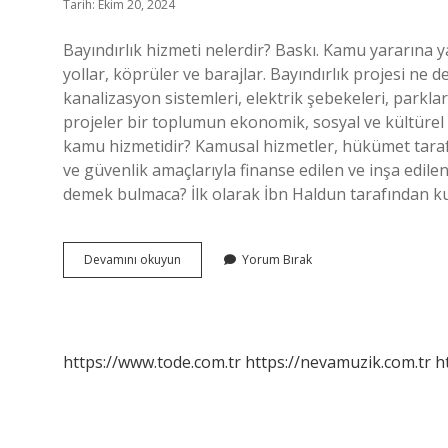
Tarih: Ekim 20, 2024
Bayındırlık hizmeti nelerdir? Baskı. Kamu yararına y
yollar, köprüler ve barajlar. Bayındırlık projesi ne 
kanalizasyon sistemleri, elektrik şebekeleri, parklar 
projeler bir toplumun ekonomik, sosyal ve kültürel g
kamu hizmetidir? Kamusal hizmetler, hükümet taraf
ve güvenlik amaçlarıyla finanse edilen ve inşa edilen 
demek bulmaca? İlk olarak İbn Haldun tarafından k
Bayındırlık
Devamını okuyun
Yorum Bırak
Faaliyetleri
Neler
https://www.tode.com.tr
https://nevamuzik.com.tr
h