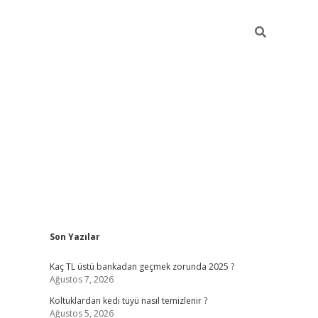
Sidebar
Son Yazılar
vdcasino güncel giriş
Kaç TL üstü bankadan geçmek zorunda 2025 ?
Ağustos 7, 2026
Koltuklardan kedi tüyü nasıl temizlenir ?
Ağustos 5, 2026