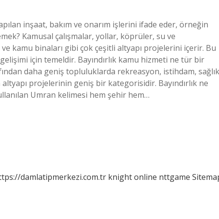
apılan inşaat, bakım ve onarım işlerini ifade eder, örneğin
demek? Kamusal çalışmalar, yollar, köprüler, su ve
ve kamu binaları gibi çok çeşitli altyapı projelerini içerir. Bu
elişimi için temeldir. Bayındırlık kamu hizmeti ne tür bir
ından daha geniş topluluklarda rekreasyon, istihdam, sağlı
altyapı projelerinin geniş bir kategorisidir. Bayındırlık ne
ullanılan Umran kelimesi hem şehir hem…
ttps://damlatipmerkezi.com.tr
knight online
nttgame
Sitema