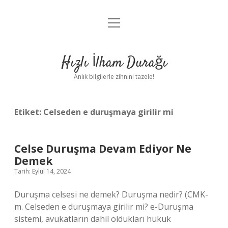
menüyü
Anasayfa
aç
Gizlilik Politikası
Hızlı İlham Durağı
Yasal Uyarı
Anlık bilgilerle zihnini tazele!
Hakkımızda
Etiket:
Celseden e duruşmaya girilir mi
Celse Duruşma Devam Ediyor Ne
Demek
Tarih: Eylül 14, 2024
Duruşma celsesi ne demek? Duruşma nedir? (CMK-
m. Celseden e duruşmaya girilir mi? e-Duruşma
sistemi, avukatların dahil oldukları hukuk