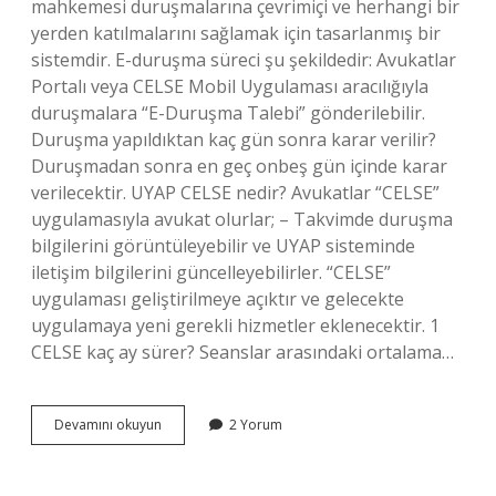
mahkemesi duruşmalarına çevrimiçi ve herhangi bir
yerden katılmalarını sağlamak için tasarlanmış bir
sistemdir. E-duruşma süreci şu şekildedir: Avukatlar
Portalı veya CELSE Mobil Uygulaması aracılığıyla
duruşmalara “E-Duruşma Talebi” gönderilebilir.
Duruşma yapıldıktan kaç gün sonra karar verilir?
Duruşmadan sonra en geç onbeş gün içinde karar
verilecektir. UYAP CELSE nedir? Avukatlar “CELSE”
uygulamasıyla avukat olurlar; – Takvimde duruşma
bilgilerini görüntüleyebilir ve UYAP sisteminde
iletişim bilgilerini güncelleyebilirler. “CELSE”
uygulaması geliştirilmeye açıktır ve gelecekte
uygulamaya yeni gerekli hizmetler eklenecektir. 1
CELSE kaç ay sürer? Seanslar arasındaki ortalama…
Celse
Devamını okuyun
2 Yorum
Duruşma
Devam
Ediyor