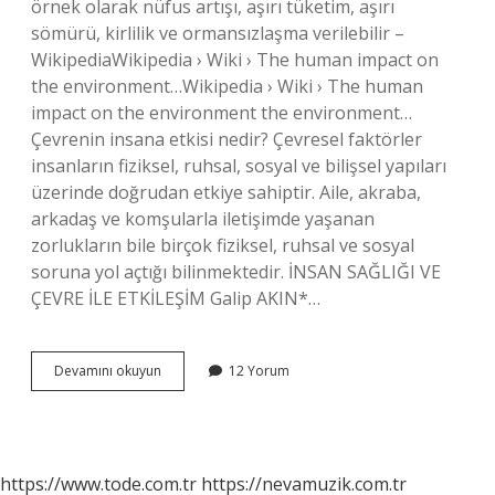
örnek olarak nüfus artışı, aşırı tüketim, aşırı
sömürü, kirlilik ve ormansızlaşma verilebilir –
WikipediaWikipedia › Wiki › The human impact on
the environment…Wikipedia › Wiki › The human
impact on the environment the environment…
Çevrenin insana etkisi nedir? Çevresel faktörler
insanların fiziksel, ruhsal, sosyal ve bilişsel yapıları
üzerinde doğrudan etkiye sahiptir. Aile, akraba,
arkadaş ve komşularla iletişimde yaşanan
zorlukların bile birçok fiziksel, ruhsal ve sosyal
soruna yol açtığı bilinmektedir. İNSAN SAĞLIĞI VE
ÇEVRE İLE ETKİLEŞİM Galip AKIN*…
Çevre
Devamını okuyun
12 Yorum
Etkisi
Nedir
https://www.tode.com.tr
https://nevamuzik.com.tr