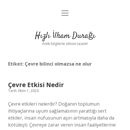
menüyü
Anasayfa
aç
Gizlilik Politikası
Hızlı İlham Durağı
Yasal Uyarı
Anlık bilgilerle zihnini tazele!
Hakkımızda
Etiket:
Çevre bilinci olmazsa ne olur
Çevre Etkisi Nedir
Tarih: Ekim 1, 2024
Çevre etkileri nelerdir? Doğanın toplumun
ihtiyaçlarına uyum sağlamasının yarattığı sert
etkiler, insan nüfusunun aşırı artmasıyla daha da
kötüleşti. Çevreye zarar veren insan faaliyetlerine