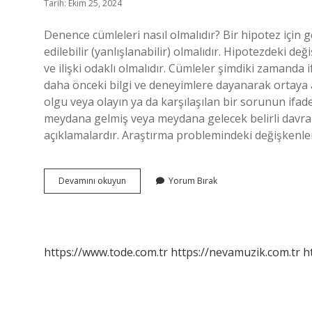
Tarih: Ekim 25, 2024
Denence cümleleri nasıl olmalıdır? Bir hipotez için ge
edilebilir (yanlışlanabilir) olmalıdır. Hipotezdeki deği
ve ilişki odaklı olmalıdır. Cümleler şimdiki zamanda 
daha önceki bilgi ve deneyimlere dayanarak ortaya
olgu veya olayın ya da karşılaşılan bir sorunun ifad
meydana gelmiş veya meydana gelecek belirli davran
açıklamalardır. Araştırma problemindeki değişkenler 
Denence
Devamını okuyun
Yorum Bırak
Nedir
Ve
Örnekleri
https://www.tode.com.tr
https://nevamuzik.com.tr
h