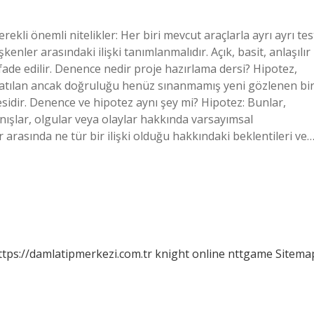
rekli önemli nitelikler: Her biri mevcut araçlarla ayrı ayrı tes
şkenler arasındaki ilişki tanımlanmalıdır. Açık, basit, anlaşılır
ifade edilir. Denence nedir proje hazırlama dersi? Hipotez,
 atılan ancak doğruluğu henüz sınanmamış yeni gözlenen bi
esidir. Denence ve hipotez aynı şey mi? Hipotez: Bunlar,
ışlar, olgular veya olaylar hakkında varsayımsal
arasında ne tür bir ilişki olduğu hakkındaki beklentileri ve
ttps://damlatipmerkezi.com.tr
knight online
nttgame
Sitema