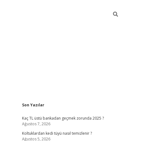
Sidebar
Son Yazılar
vdcasino güncel giriş
Kaç TL üstü bankadan geçmek zorunda 2025 ?
Ağustos 7, 2026
Koltuklardan kedi tüyü nasıl temizlenir ?
Ağustos 5, 2026