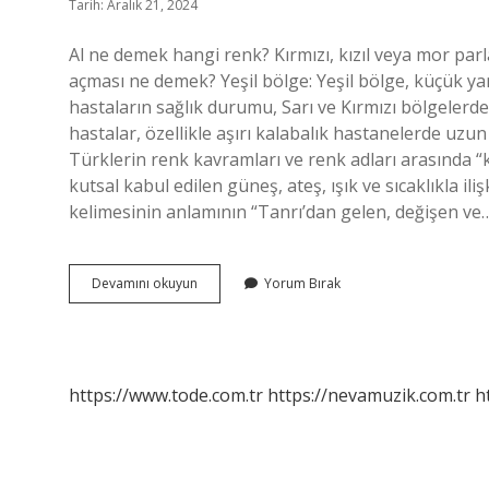
Tarih: Aralık 21, 2024
Al ne demek hangi renk? Kırmızı, kızıl veya mor par
açması ne demek? Yeşil bölge: Yeşil bölge, küçük yar
hastaların sağlık durumu, Sarı ve Kırmızı bölgelerde
hastalar, özellikle aşırı kalabalık hastanelerde uzu
Türklerin renk kavramları ve renk adları arasında “kı
kutsal kabul edilen güneş, ateş, ışık ve sıcaklıkla il
kelimesinin anlamının “Tanrı’dan gelen, değişen ve
Al
Devamını okuyun
Yorum Bırak
Yeşil
Ne
Demek
https://www.tode.com.tr
https://nevamuzik.com.tr
h