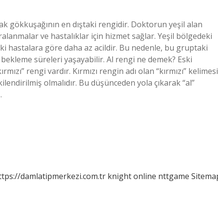
lak gökkuşağının en dıştaki rengidir. Doktorun yeşil alan
alanmalar ve hastalıklar için hizmet sağlar. Yeşil bölgedeki
ki hastalara göre daha az acildir. Bu nedenle, bu gruptaki
n bekleme süreleri yaşayabilir. Al rengi ne demek? Eski
rmızı” rengi vardır. Kırmızı rengin adı olan “kırmızı” kelimesi
işkilendirilmiş olmalıdır. Bu düşünceden yola çıkarak “al”
…
ttps://damlatipmerkezi.com.tr
knight online
nttgame
Sitema