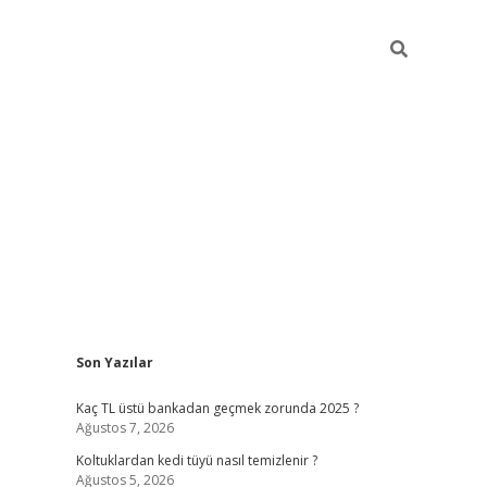
Sidebar
Son Yazılar
vdcasino güncel giriş
Kaç TL üstü bankadan geçmek zorunda 2025 ?
Ağustos 7, 2026
Koltuklardan kedi tüyü nasıl temizlenir ?
Ağustos 5, 2026