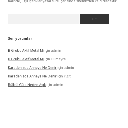
halinde, ilgili içerikler yasal süre içerisinde sitemizden kaldırılacaktır.
Arama
Son yorumlar
B Grubu Aktif Metal Mi
için
admin
B Grubu Aktif Metal Mi
için
Hümeyra
Karadenizde Anneye Ne Denir
için
admin
Karadenizde Anneye Ne Denir
için
Yiğit
Bülbül Güle Neden Aşık
için
admin