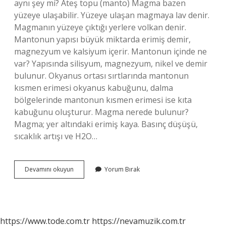
aynı şey mi? Ateş topu (manto) Magma bazen
yüzeye ulaşabilir. Yüzeye ulaşan magmaya lav denir.
Magmanın yüzeye çıktığı yerlere volkan denir.
Mantonun yapısı büyük miktarda erimiş demir,
magnezyum ve kalsiyum içerir. Mantonun içinde ne
var? Yapısında silisyum, magnezyum, nikel ve demir
bulunur. Okyanus ortası sırtlarında mantonun
kısmen erimesi okyanus kabuğunu, dalma
bölgelerinde mantonun kısmen erimesi ise kıta
kabuğunu oluşturur. Magma nerede bulunur?
Magma; yer altındaki erimiş kaya. Basınç düşüşü,
sıcaklık artışı ve H2O…
Mantonun
Devamını okuyun
Yorum Bırak
Içinde
Magma
Var
Mı
https://www.tode.com.tr
https://nevamuzik.com.tr