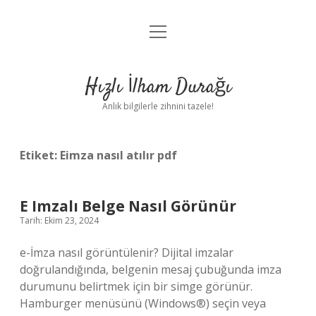
menüyü
Anasayfa
aç
Gizlilik Politikası
Hızlı İlham Durağı
Yasal Uyarı
Anlık bilgilerle zihnini tazele!
Hakkımızda
Etiket:
Eimza nasıl atılır pdf
E Imzalı Belge Nasıl Görünür
Tarih: Ekim 23, 2024
e-İmza nasıl görüntülenir? Dijital imzalar
doğrulandığında, belgenin mesaj çubuğunda imza
durumunu belirtmek için bir simge görünür.
Hamburger menüsünü (Windows®) seçin veya