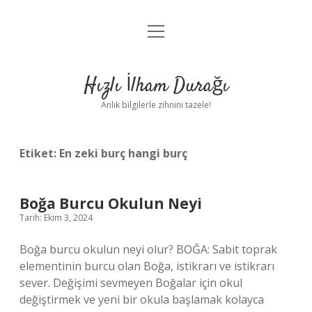
menüyü
Anasayfa
aç
Gizlilik Politikası
Hızlı İlham Durağı
Yasal Uyarı
Anlık bilgilerle zihnini tazele!
Hakkımızda
Etiket:
En zeki burç hangi burç
Boğa Burcu Okulun Neyi
Tarih: Ekim 3, 2024
Boğa burcu okulun neyi olur? BOĞA: Sabit toprak
elementinin burcu olan Boğa, istikrarı ve istikrarı
sever. Değişimi sevmeyen Boğalar için okul
değiştirmek ve yeni bir okula başlamak kolayca