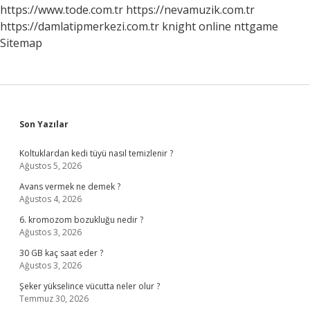
https://www.tode.com.tr
https://nevamuzik.com.tr
https://damlatipmerkezi.com.tr
knight online
nttgame
Sitemap
Sidebar
Son Yazılar
Koltuklardan kedi tüyü nasıl temizlenir ?
Ağustos 5, 2026
Avans vermek ne demek ?
Ağustos 4, 2026
6. kromozom bozukluğu nedir ?
Ağustos 3, 2026
30 GB kaç saat eder ?
Ağustos 3, 2026
Şeker yükselince vücutta neler olur ?
Temmuz 30, 2026