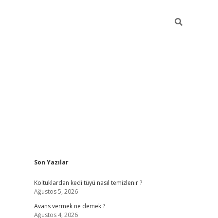
Sidebar
Son Yazılar
vdcasino güncel giriş
Koltuklardan kedi tüyü nasıl temizlenir ?
Ağustos 5, 2026
Avans vermek ne demek ?
Ağustos 4, 2026