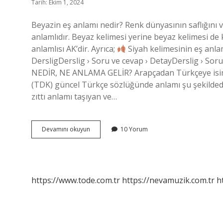
Tarih: Ekim 1, 2024
Beyazin eş anlamı nedir? Renk dünyasının saflığını v
anlamlıdır. Beyaz kelimesi yerine beyaz kelimesi de k
anlamlısı AK’dir. Ayrıca;
Siyah kelimesinin eş anlaml
DersligDerslig › Soru ve cevap › DetayDerslig › Soru
NEDİR, NE ANLAMA GELİR? Arapçadan Türkçeye isim
(TDK) güncel Türkçe sözlüğünde anlamı şu şekildedir
zıttı anlamı taşıyan ve…
Beyazın
Devamını okuyun
10 Yorum
Eş
Anlamlısı
Nedir
https://www.tode.com.tr
https://nevamuzik.com.tr
h