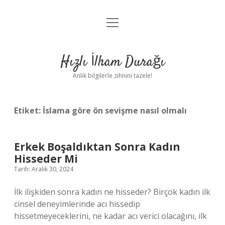
menüyü
Anasayfa
aç
Gizlilik Politikası
Hızlı İlham Durağı
Yasal Uyarı
Anlık bilgilerle zihnini tazele!
Hakkımızda
Etiket:
İslama göre ön sevişme nasıl olmalı
Erkek Boşaldıktan Sonra Kadın
Hisseder Mi
Tarih: Aralık 30, 2024
İlk ilişkiden sonra kadın ne hisseder? Birçok kadın ilk
cinsel deneyimlerinde acı hissedip
hissetmeyeceklerini, ne kadar acı verici olacağını, ilk