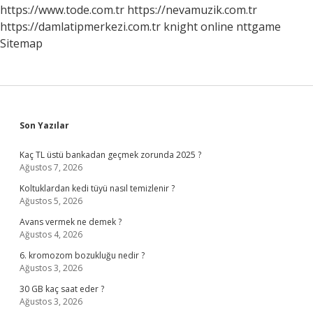
Mi
https://www.tode.com.tr
https://nevamuzik.com.tr
https://damlatipmerkezi.com.tr
knight online
nttgame
Sitemap
Sidebar
Son Yazılar
Kaç TL üstü bankadan geçmek zorunda 2025 ?
Ağustos 7, 2026
Koltuklardan kedi tüyü nasıl temizlenir ?
Ağustos 5, 2026
Avans vermek ne demek ?
Ağustos 4, 2026
6. kromozom bozukluğu nedir ?
Ağustos 3, 2026
30 GB kaç saat eder ?
Ağustos 3, 2026