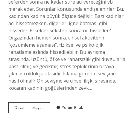
seferden sonra ne kadar süre acı vereceğini vb.
merak eder. Sorunlar konusunda endişelenirler. Bu,
kadından kadına büyük ölçüde değişir. Bazı kadınlar
acı hissetmezken, diğerleri iğne batması gibi
hisseder. Erkekler seksten sonra ne hisseder?
Orgazmdan hemen sonra, cinsel aktivitenin
“çözümleme aşaması”, fiziksel ve psikolojik
rahatlama aslında hissedilebilir. Bu ayrışma
sırasında, üzüntü, öfke ve rahatsızlık gibi duygularla
bastırılmış ve gecikmiş stres tepkilerinin ortaya
çıkması oldukça olasıdır. İslama göre ön sevişme
nasıl olmalı? Ön sevişme ve cinsel ilişki sırasında,
kocanın kadının göğüslerinden zevk…
Erkek
Devamını okuyun
Yorum Bırak
Boşaldıktan
Sonra
Kadın
Hisseder