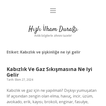
menüyü
Anasayfa
aç
Gizlilik Politikası
Hızlı İlham Durağı
Yasal Uyarı
Anlık bilgilerle zihnini tazele!
Hakkımızda
Etiket:
Kabızlık ve şişkinliğe ne iyi gelir
Kabızlık Ve Gaz Sıkışmasına Ne Iyi
Gelir
Tarih: Ekim 27, 2024
Kabızlık ve gaz için ne yapılmalı? Dışkıyı yumuşatan
lif açısından zengin olan elma, havuç, incir, üzüm,
avokado, erik, kayısı, brokoli, enginar, fasulye,