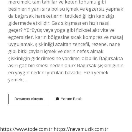
mercimek, tam tahıllar ve keten tohumu gibi
besinlerin yanı sıra bol su içmek ve egzersiz yapmak
da bağırsak hareketlerini tetiklediği için kabızlığı
gidermede etkilidir. Gaz sıkışması en hızlı nasıl
geçer? Yürüyüş veya yoga gibi fiziksel aktivite ve
egzersizler, karın bölgesine sıcak kompres ve masaj
uygulamak, şişkinliği azaltan zencefil, rezene, nane
gibi bitki çayları içmek ve derin nefes almak
şişkinliğin giderilmesine yardımcı olabilir. Bağırsakta
aşırı gaz birikmesi neden olur? Bağırsak şişkinliğinin
en yaygın nedeni yutulan havadır. Hızlı yemek
yemek,…
Kabızlık
Devamını okuyun
Yorum Bırak
Ve
Gaz
Sıkışmasına
Ne
Iyi
https://www.tode.com.tr
https://nevamuzik.com.tr
Gelir