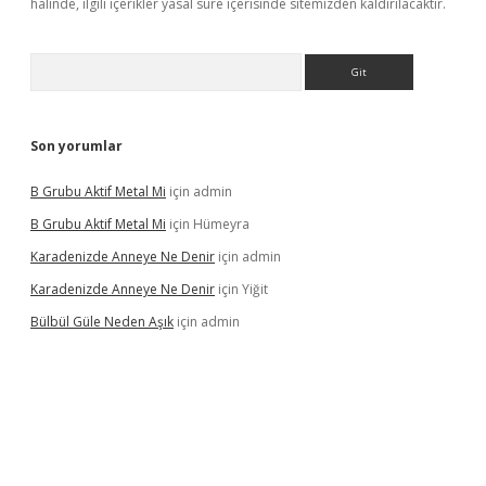
halinde, ilgili içerikler yasal süre içerisinde sitemizden kaldırılacaktır.
Arama
Son yorumlar
B Grubu Aktif Metal Mi
için
admin
B Grubu Aktif Metal Mi
için
Hümeyra
Karadenizde Anneye Ne Denir
için
admin
Karadenizde Anneye Ne Denir
için
Yiğit
Bülbül Güle Neden Aşık
için
admin