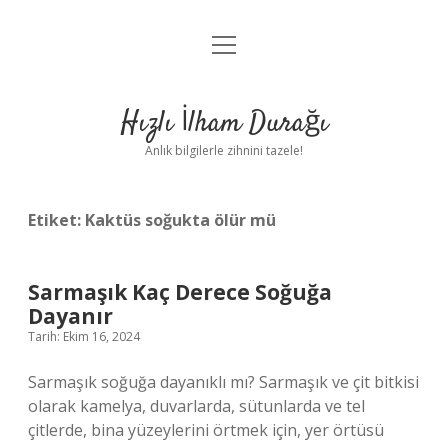
menüyü
Anasayfa
aç
Gizlilik Politikası
Hızlı İlham Durağı
Yasal Uyarı
Anlık bilgilerle zihnini tazele!
Hakkımızda
Etiket:
Kaktüs soğukta ölür mü
Sarmaşık Kaç Derece Soğuğa
Dayanır
Tarih: Ekim 16, 2024
Sarmaşık soğuğa dayanıklı mı? Sarmaşık ve çit bitkisi
olarak kamelya, duvarlarda, sütunlarda ve tel
çitlerde, bina yüzeylerini örtmek için, yer örtüsü