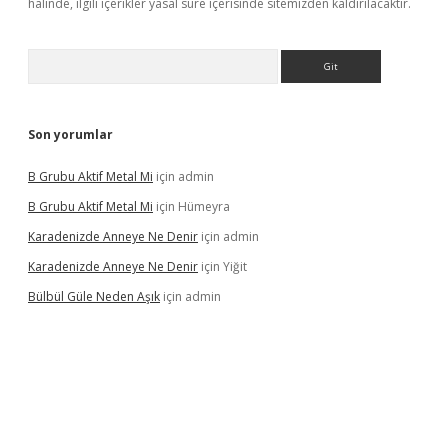
halinde, ilgili içerikler yasal süre içerisinde sitemizden kaldırılacaktır.
Arama
Son yorumlar
B Grubu Aktif Metal Mi
için
admin
B Grubu Aktif Metal Mi
için
Hümeyra
Karadenizde Anneye Ne Denir
için
admin
Karadenizde Anneye Ne Denir
için
Yiğit
Bülbül Güle Neden Aşık
için
admin