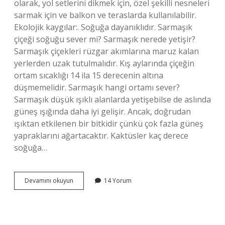
olarak, yol setlerini dikmek için, özel şekilli nesneleri
sarmak için ve balkon ve teraslarda kullanılabilir.
Ekolojik kaygılar:. Soğuğa dayanıklıdır. Sarmaşık
çiçeği soğuğu sever mi? Sarmaşık nerede yetişir?
Sarmaşık çiçekleri rüzgar akımlarına maruz kalan
yerlerden uzak tutulmalıdır. Kış aylarında çiçeğin
ortam sıcaklığı 14 ila 15 derecenin altına
düşmemelidir. Sarmaşık hangi ortamı sever?
Sarmaşık düşük ışıklı alanlarda yetişebilse de aslında
güneş ışığında daha iyi gelişir. Ancak, doğrudan
ışıktan etkilenen bir bitkidir çünkü çok fazla güneş
yapraklarını ağartacaktır. Kaktüsler kaç derece
soğuğa…
Sarmaşık
Devamını okuyun
14 Yorum
Kaç
Derece
Soğuğa
Dayanır