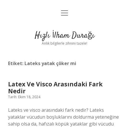
menüyü
Anasayfa
aç
Gizlilik Politikası
Hızlı İlham Durağı
Yasal Uyarı
Anlık bilgilerle zihnini tazele!
Hakkımızda
Etiket:
Lateks yatak çöker mi
Latex Ve Visco Arasındaki Fark
Nedir
Tarih: Ekim 18, 2024
Lateks ve visco arasındaki fark nedir? Lateks
yataklar vücudun boşluklarını doldurma yeteneğine
sahip olsa da, hafızalı köpük yataklar gibi vücudu