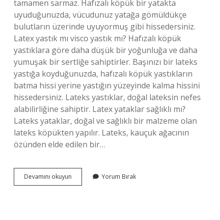
tamamen sarmaz. Hafızalı köpük bir yatakta
uyuduğunuzda, vücudunuz yatağa gömüldükçe
bulutların üzerinde uyuyormuş gibi hissedersiniz.
Latex yastık mı visco yastık mı? Hafızalı köpük
yastıklara göre daha düşük bir yoğunluğa ve daha
yumuşak bir sertliğe sahiptirler. Başınızı bir lateks
yastığa koyduğunuzda, hafızalı köpük yastıkların
batma hissi yerine yastığın yüzeyinde kalma hissini
hissedersiniz. Lateks yastıklar, doğal lateksin nefes
alabilirliğine sahiptir. Latex yataklar sağlıklı mı?
Lateks yataklar, doğal ve sağlıklı bir malzeme olan
lateks köpükten yapılır. Lateks, kauçuk ağacının
özünden elde edilen bir…
Latex
Devamını okuyun
Yorum Bırak
Ve
Visco
Arasındaki
Fark