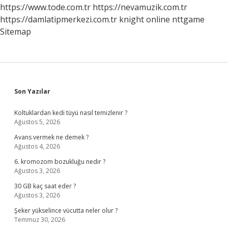
Nedir
https://www.tode.com.tr
https://nevamuzik.com.tr
https://damlatipmerkezi.com.tr
knight online
nttgame
Sitemap
Sidebar
Son Yazılar
Koltuklardan kedi tüyü nasıl temizlenir ?
Ağustos 5, 2026
Avans vermek ne demek ?
Ağustos 4, 2026
6. kromozom bozukluğu nedir ?
Ağustos 3, 2026
30 GB kaç saat eder ?
Ağustos 3, 2026
Şeker yükselince vücutta neler olur ?
Temmuz 30, 2026