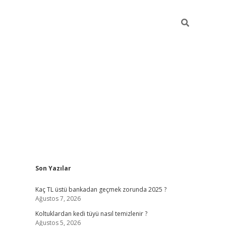
Sidebar
Son Yazılar
vdcasino güncel giriş
Kaç TL üstü bankadan geçmek zorunda 2025 ?
Ağustos 7, 2026
Koltuklardan kedi tüyü nasıl temizlenir ?
Ağustos 5, 2026