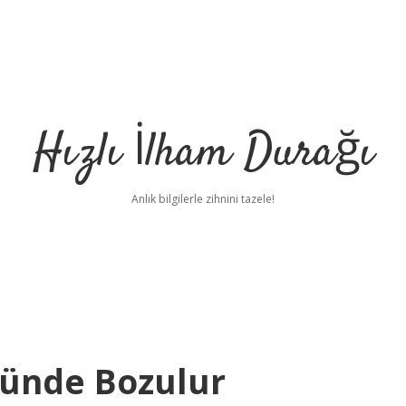
Hızlı İlham Durağı
Anlık bilgilerle zihnini tazele!
Günde Bozulur