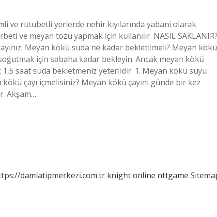
ve rutubetli yerlerde nehir kıyılarında yabani olarak
erbeti ve meyan tozu yapmak için kullanılır. NASIL SAKLANIR
klayınız. Meyan kökü suda ne kadar bekletilmeli? Meyan kökü
 soğutmak için sabaha kadar bekleyin. Ancak meyan kökü
şık 1,5 saat suda bekletmeniz yeterlidir. 1. Meyan kökü suyu
kökü çayı içmelisiniz? Meyan kökü çayını günde bir kez
ilir. Akşam…
ttps://damlatipmerkezi.com.tr
knight online
nttgame
Sitema