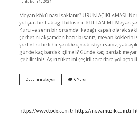
Tarih: Ekim 1, 2024
Meyan kökü nasıl saklanır? ÜRÜN AÇIKLAMASI: Nemli 
yetişen bir baklagil bitkisidir. KULLANIMI: Meyan ş
Kuru ve serin bir ortamda, kapağı kapalı olarak sa
şerbetini akşamdan hazırlarsanız, meyan köklerini
şerbetini hızlı bir şekilde içmek istiyorsanız, yakla
günde kaç bardak içilmeli? Günde kaç bardak meyan 
içebilirsiniz. Aşırı tüketimi çeşitli zararlara yol açab
Meyan
Devamını okuyun
6 Yorum
Şerbeti
Kaç
Günde
Bozulur
https://www.tode.com.tr
https://nevamuzik.com.tr
h