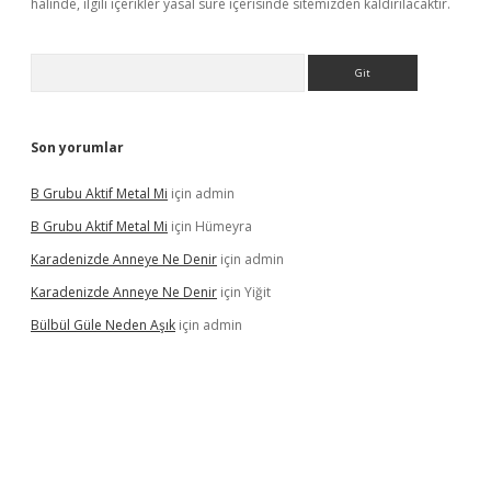
halinde, ilgili içerikler yasal süre içerisinde sitemizden kaldırılacaktır.
Arama
Son yorumlar
B Grubu Aktif Metal Mi
için
admin
B Grubu Aktif Metal Mi
için
Hümeyra
Karadenizde Anneye Ne Denir
için
admin
Karadenizde Anneye Ne Denir
için
Yiğit
Bülbül Güle Neden Aşık
için
admin