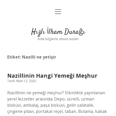
menüyü
Anasayfa
aç
Gizlilik Politikası
Hızlı İlham Durağı
Yasal Uyarı
Anlık bilgilerle zihnini tazele!
Hakkımızda
Etiket:
Nazilli ne yetişir
Nazillinin Hangi Yemeği Meşhur
Tarih: Mart 12, 2025
Nazillinin ne yemeği meşhur? Etkinlikte yayınlanan
yerel lezzetler arasında; Depo, ücretli, uzman
bisküvi, ambalaj, paşa bisküvi, gelin salatalık,
çingene pilavı, portakal reçel, taban, Bolama, kabak