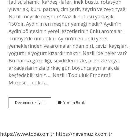
tatlısı, shamic, kardeş -lafer, inek büstü, rotasyon,
yuvarlak, kuru pattan, çim şerit, zeytin ve zeytinyağı.
Nazilli neyi ile meşhur? Nazilli nüfusu yaklaşık
150’dir. Aydın’ın en meşhur yemeği nedir? Aydin’in
Aydin bölgesinin yerel lezzetlerinin ünlü aromaları
Türkiye’de ünlü oldu. Ayirin’in en ünlü yerel
yemeklerinden ve aromalarından biri, ceviz, kayışlar,
yoğurt ile yoğurt kızardırmaktır. Nazilli’de neler var?
Bu harika güzelliği, sevdiklerinizle, ailenizle veya
arkadaşlarınızla birkaç gün boyunca ayrılarak da
keşfedebilirsiniz. … Nazilli Topluluk Etnografi
Müzesi. … dokuz…
Nazillinin
Devamını okuyun
Yorum Bırak
Hangi
Yemeği
Meşhur
https://www.tode.com.tr
https://nevamuzik.com.tr