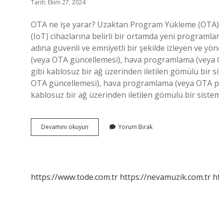
Tarih: Ekim 27, 2024
OTA ne işe yarar? Uzaktan Program Yükleme (OTA) hi
(IoT) cihazlarına belirli bir ortamda yeni programla
adına güvenli ve emniyetli bir şekilde izleyen ve y
(veya OTA güncellemesi), hava programlama (veya O
gibi kablosuz bir ağ üzerinden iletilen gömülü bir 
OTA güncellemesi), hava programlama (veya OTA pro
kablosuz bir ağ üzerinden iletilen gömülü bir siste
Ota
Devamını okuyun
Yorum Bırak
Nedir
Araba
https://www.tode.com.tr
https://nevamuzik.com.tr
h