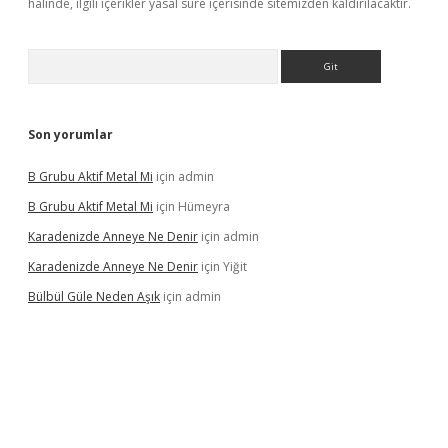
halinde, ilgili içerikler yasal süre içerisinde sitemizden kaldırılacaktır.
Arama
Son yorumlar
B Grubu Aktif Metal Mi
için
admin
B Grubu Aktif Metal Mi
için
Hümeyra
Karadenizde Anneye Ne Denir
için
admin
Karadenizde Anneye Ne Denir
için
Yiğit
Bülbül Güle Neden Aşık
için
admin