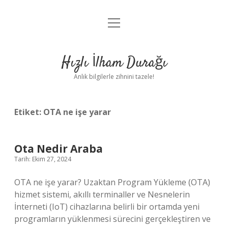
menüyü
Anasayfa
aç
Gizlilik Politikası
Hızlı İlham Durağı
Yasal Uyarı
Anlık bilgilerle zihnini tazele!
Hakkımızda
Etiket:
OTA ne işe yarar
Ota Nedir Araba
Tarih: Ekim 27, 2024
OTA ne işe yarar? Uzaktan Program Yükleme (OTA)
hizmet sistemi, akıllı terminaller ve Nesnelerin
İnterneti (IoT) cihazlarına belirli bir ortamda yeni
programların yüklenmesi sürecini gerçekleştiren ve