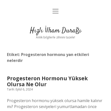
menüyü
Anasayfa
aç
Gizlilik Politikası
Hızlı İlham Durağı
Yasal Uyarı
Anlık bilgilerle zihnini tazele!
Hakkımızda
Etiket:
Progesteron hormonu yan etkileri
nelerdir
Progesteron Hormonu Yüksek
Olursa Ne Olur
Tarih: Eylül 6, 2024
Progesteron hormonu yüksek olursa hamile kalınır
mı? Progesteron seviyeleri yumurtlamadan önce