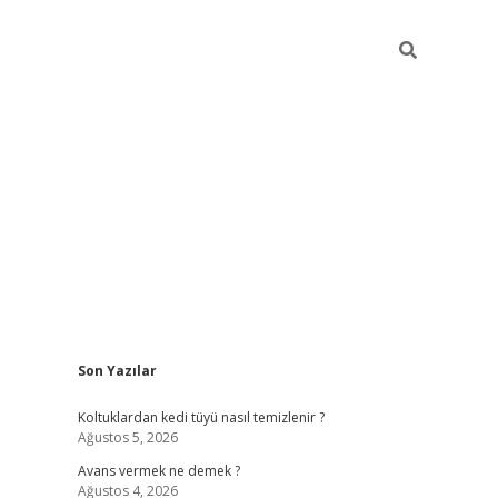
Sidebar
Son Yazılar
vdcasino güncel giriş
Koltuklardan kedi tüyü nasıl temizlenir ?
Ağustos 5, 2026
Avans vermek ne demek ?
Ağustos 4, 2026