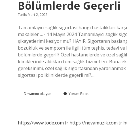
Bölümlerde Geçerli
Tarih: Mart 2, 2025
Tamamlayıcı sağlık sigortası hangi hastalıkları kar
makaleler … • 14 Mayıs 2024 Tamamlayıcı sağlık sigo
şikayetlerimi kesiyor mu? HAYIR. Sigortanın başlangıç
bozukluk ve semptom ile ilgili tüm teşhis, tedavi ve
bölümlerde geçerli? Özel hastanelerde ve özel sağlık
kliniklerinde aldıkları tüm sağlık hizmetleri. Buna e
gereksinimi, özel sağlık sigortasından yararlanmak i
sigortası polikliniklerde geçerli mi?…
Tamamlayıcı
Devamını okuyun
Yorum Bırak
Sağlık
Sigortası
Hangi
Bölümlerde
Geçerli
https://www.tode.com.tr
https://nevamuzik.com.tr
h