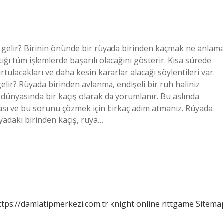
gelir? Birinin önünde bir rüyada birinden kaçmak ne anlam
ığı tüm işlemlerde başarılı olacağını gösterir. Kısa sürede
tulacakları ve daha kesin kararlar alacağı söylentileri var.
elir? Rüyada birinden avlanma, endişeli bir ruh haliniz
ç dünyasında bir kaçış olarak da yorumlanır. Bu aslında
ması ve bu sorunu çözmek için birkaç adım atmanız. Rüyada
adaki birinden kaçış, rüya…
ttps://damlatipmerkezi.com.tr
knight online
nttgame
Sitema