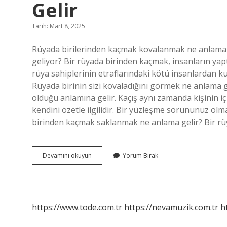
Gelir
Tarih: Mart 8, 2025
Rüyada birilerinden kaçmak kovalanmak ne anlama 
geliyor? Bir rüyada birinden kaçmak, insanların yapt
rüya sahiplerinin etraflarındaki kötü insanlardan kur
Rüyada birinin sizi kovaladığını görmek ne anlama g
olduğu anlamına gelir. Kaçış aynı zamanda kişinin i
kendini özetle ilgilidir. Bir yüzleşme sorununuz ol
birinden kaçmak saklanmak ne anlama gelir? Bir rüy
Rüyada
Devamını okuyun
Yorum Bırak
Kovalandığını
Görmek
Ne
Anlama
Gelir
https://www.tode.com.tr
https://nevamuzik.com.tr
h