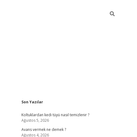
Sidebar
Son Yazılar
vdcasino güncel giriş
Koltuklardan kedi tüyü nasıl temizlenir ?
Ağustos 5, 2026
Avans vermek ne demek ?
Ağustos 4, 2026