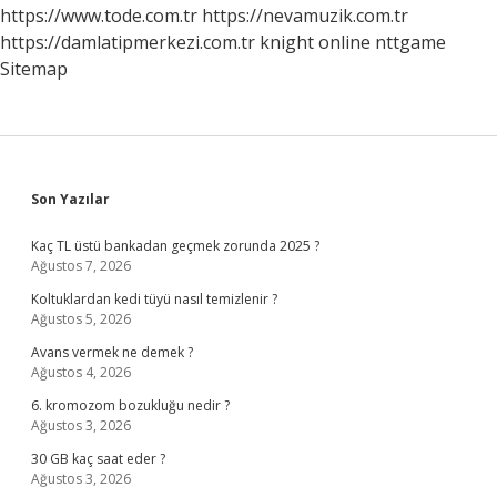
Nedir
https://www.tode.com.tr
https://nevamuzik.com.tr
9
https://damlatipmerkezi.com.tr
knight online
nttgame
Sınıf
Sitemap
Sidebar
Son Yazılar
Kaç TL üstü bankadan geçmek zorunda 2025 ?
Ağustos 7, 2026
Koltuklardan kedi tüyü nasıl temizlenir ?
Ağustos 5, 2026
Avans vermek ne demek ?
Ağustos 4, 2026
6. kromozom bozukluğu nedir ?
Ağustos 3, 2026
30 GB kaç saat eder ?
Ağustos 3, 2026