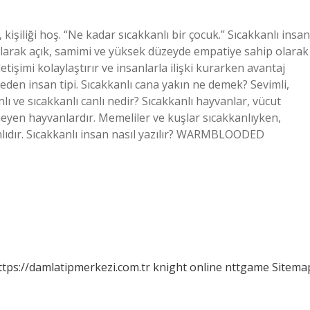
 kişiliği hoş. “Ne kadar sıcakkanlı bir çocuk.” Sıcakkanlı insan
olarak açık, samimi ve yüksek düzeyde empatiye sahip olarak
letişimi kolaylaştırır ve insanlarla ilişki kurarken avantaj
eden insan tipi. Sıcakkanlı cana yakın ne demek? Sevimli,
lı ve sıcakkanlı canlı nedir? Sıcakkanlı hayvanlar, vücut
meyen hayvanlardır. Memeliler ve kuşlar sıcakkanlıyken,
lıdır. Sıcakkanlı insan nasıl yazılır? WARMBLOODED
ttps://damlatipmerkezi.com.tr
knight online
nttgame
Sitema