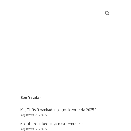
Sidebar
Son Yazılar
vdcasino güncel giriş
Kaç TL üstü bankadan geçmek zorunda 2025 ?
Ağustos 7, 2026
Koltuklardan kedi tüyü nasıl temizlenir ?
Ağustos 5, 2026