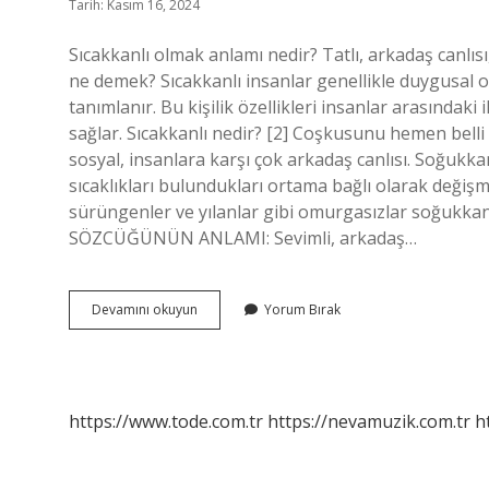
Tarih: Kasım 16, 2024
Sıcakkanlı olmak anlamı nedir? Tatlı, arkadaş canlısı,
ne demek? Sıcakkanlı insanlar genellikle duygusal 
tanımlanır. Bu kişilik özellikleri insanlar arasındaki i
sağlar. Sıcakkanlı nedir? [2] Coşkusunu hemen belli 
sosyal, insanlara karşı çok arkadaş canlısı. Soğukkan
sıcaklıkları bulundukları ortama bağlı olarak değiş
sürüngenler ve yılanlar gibi omurgasızlar soğukkan
SÖZCÜĞÜNÜN ANLAMI: Sevimli, arkadaş…
Sıcakkanlı
Devamını okuyun
Yorum Bırak
Ne
Demek
Tdk
https://www.tode.com.tr
https://nevamuzik.com.tr
h