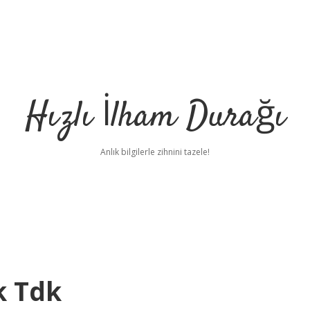
Hızlı İlham Durağı
Anlık bilgilerle zihnini tazele!
k Tdk