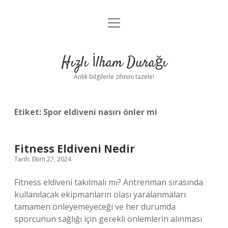
menüyü
Anasayfa
aç
Gizlilik Politikası
Hızlı İlham Durağı
Yasal Uyarı
Anlık bilgilerle zihnini tazele!
Hakkımızda
Etiket:
Spor eldiveni nasırı önler mi
Fitness Eldiveni Nedir
Tarih: Ekim 27, 2024
Fitness eldiveni takılmalı mı? Antrenman sırasında
kullanılacak ekipmanların olası yaralanmaları
tamamen önleyemeyeceği ve her durumda
sporcunun sağlığı için gerekli önlemlerin alınması