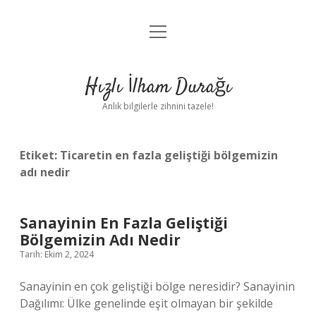
menüyü
Anasayfa
aç
Gizlilik Politikası
Hızlı İlham Durağı
Yasal Uyarı
Anlık bilgilerle zihnini tazele!
Hakkımızda
Etiket:
Ticaretin en fazla geliştiği bölgemizin
adı nedir
Sanayinin En Fazla Geliştiği
Bölgemizin Adı Nedir
Tarih: Ekim 2, 2024
Sanayinin en çok geliştiği bölge neresidir? Sanayinin
Dağılımı: Ülke genelinde eşit olmayan bir şekilde