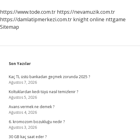
Bölgemizin
Adı
https://www.tode.com.tr
https://nevamuzik.com.tr
Nedir
https://damlatipmerkezi.com.tr
knight online
nttgame
Sitemap
Sidebar
Son Yazılar
Kaç TL üstü bankadan geçmek zorunda 2025 ?
Ağustos 7, 2026
Koltuklardan kedi tüyü nasıl temizlenir ?
Ağustos 5, 2026
Avans vermek ne demek ?
Ağustos 4, 2026
6. kromozom bozukluğu nedir ?
Ağustos 3, 2026
30 GB kaç saat eder ?