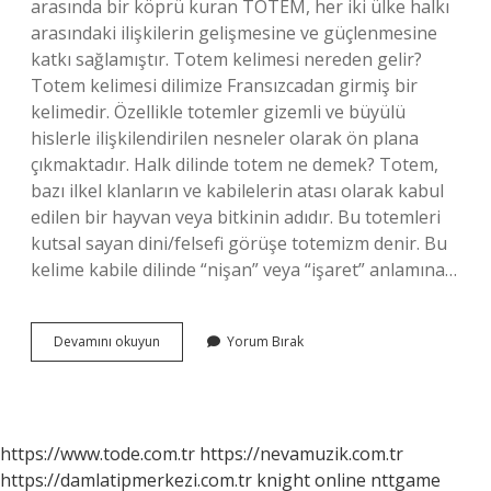
arasında bir köprü kuran TOTEM, her iki ülke halkı
arasındaki ilişkilerin gelişmesine ve güçlenmesine
katkı sağlamıştır. Totem kelimesi nereden gelir?
Totem kelimesi dilimize Fransızcadan girmiş bir
kelimedir. Özellikle totemler gizemli ve büyülü
hislerle ilişkilendirilen nesneler olarak ön plana
çıkmaktadır. Halk dilinde totem ne demek? Totem,
bazı ilkel klanların ve kabilelerin atası olarak kabul
edilen bir hayvan veya bitkinin adıdır. Bu totemleri
kutsal sayan dini/felsefi görüşe totemizm denir. Bu
kelime kabile dilinde “nişan” veya “işaret” anlamına…
Totem
Devamını okuyun
Yorum Bırak
Hangi
Dile
Ait
https://www.tode.com.tr
https://nevamuzik.com.tr
https://damlatipmerkezi.com.tr
knight online
nttgame