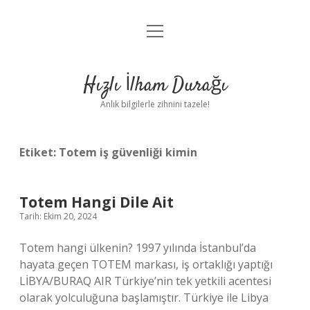
menüyü
Anasayfa
aç
Gizlilik Politikası
Hızlı İlham Durağı
Yasal Uyarı
Anlık bilgilerle zihnini tazele!
Hakkımızda
Etiket:
Totem iş güvenliği kimin
Totem Hangi Dile Ait
Tarih: Ekim 20, 2024
Totem hangi ülkenin? 1997 yılında İstanbul’da
hayata geçen TOTEM markası, iş ortaklığı yaptığı
LİBYA/BURAQ AIR Türkiye’nin tek yetkili acentesi
olarak yolculuğuna başlamıştır. Türkiye ile Libya