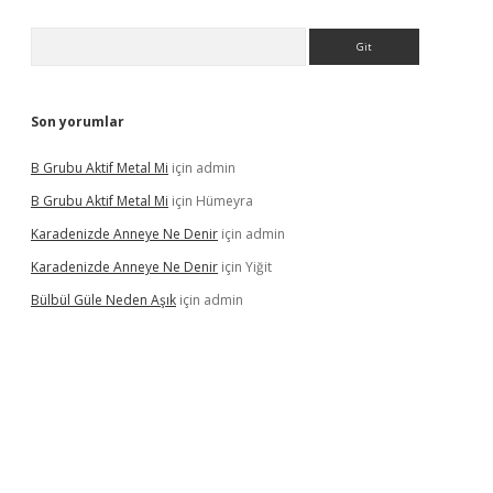
Arama
Son yorumlar
B Grubu Aktif Metal Mi
için
admin
B Grubu Aktif Metal Mi
için
Hümeyra
Karadenizde Anneye Ne Denir
için
admin
Karadenizde Anneye Ne Denir
için
Yiğit
Bülbül Güle Neden Aşık
için
admin
cel giriş