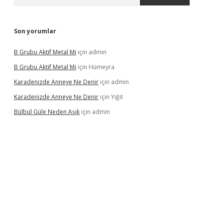
Son yorumlar
B Grubu Aktif Metal Mi
için
admin
B Grubu Aktif Metal Mi
için
Hümeyra
Karadenizde Anneye Ne Denir
için
admin
Karadenizde Anneye Ne Denir
için
Yiğit
Bülbül Güle Neden Aşık
için
admin
el giriş