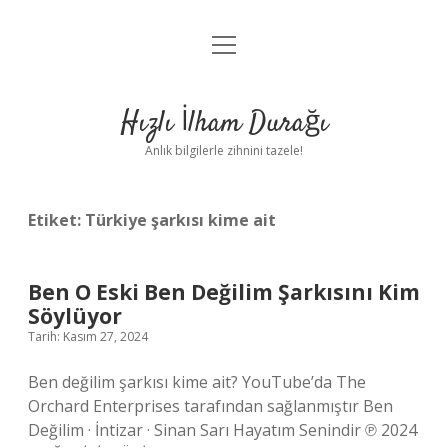
menüyü
Anasayfa
aç
Gizlilik Politikası
Hızlı İlham Durağı
Yasal Uyarı
Anlık bilgilerle zihnini tazele!
Hakkımızda
Etiket:
Türkiye şarkısı kime ait
Ben O Eski Ben Değilim Şarkısını Kim
Söylüyor
Tarih: Kasım 27, 2024
Ben değilim şarkısı kime ait? YouTube’da The
Orchard Enterprises tarafından sağlanmıştır Ben
Değilim · İntizar · Sinan Sarı Hayatım Senindir ℗ 2024