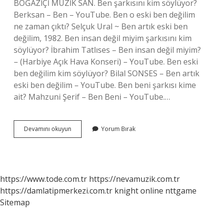
BOĞAZİÇİ MÜZİK SAN. Ben şarkısını kim söylüyor?
Berksan – Ben – YouTube. Ben o eski ben değilim
ne zaman çıktı? Selçuk Ural ~ Ben artık eski ben
değilim, 1982. Ben insan değil miyim şarkısını kim
söylüyor? İbrahim Tatlıses – Ben insan değil miyim?
– (Harbiye Açık Hava Konseri) – YouTube. Ben eski
ben değilim kim söylüyor? Bilal SONSES – Ben artık
eski ben değilim – YouTube. Ben beni şarkısı kime
ait? Mahzuni Şerif – Ben Beni – YouTube.…
Ben
Devamını okuyun
Yorum Bırak
O
Eski
Ben
Değilim
Şarkısını
https://www.tode.com.tr
https://nevamuzik.com.tr
Kim
https://damlatipmerkezi.com.tr
knight online
nttgame
Söylüyor
Sitemap