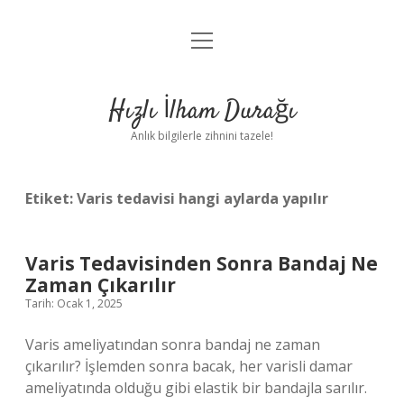
menüyü
Anasayfa
aç
Gizlilik Politikası
Hızlı İlham Durağı
Yasal Uyarı
Anlık bilgilerle zihnini tazele!
Hakkımızda
Etiket:
Varis tedavisi hangi aylarda yapılır
Varis Tedavisinden Sonra Bandaj Ne
Zaman Çıkarılır
Tarih: Ocak 1, 2025
Varis ameliyatından sonra bandaj ne zaman
çıkarılır? İşlemden sonra bacak, her varisli damar
ameliyatında olduğu gibi elastik bir bandajla sarılır.