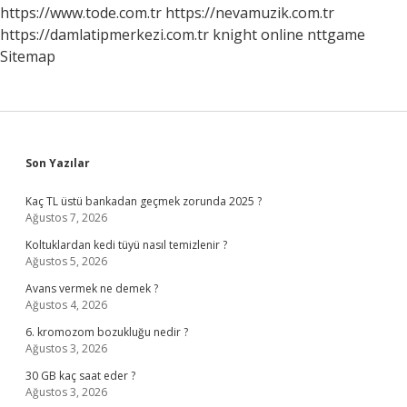
Zaman
https://www.tode.com.tr
https://nevamuzik.com.tr
Çıkarılır
https://damlatipmerkezi.com.tr
knight online
nttgame
Sitemap
Sidebar
Son Yazılar
Kaç TL üstü bankadan geçmek zorunda 2025 ?
Ağustos 7, 2026
Koltuklardan kedi tüyü nasıl temizlenir ?
Ağustos 5, 2026
Avans vermek ne demek ?
Ağustos 4, 2026
6. kromozom bozukluğu nedir ?
Ağustos 3, 2026
30 GB kaç saat eder ?
Ağustos 3, 2026