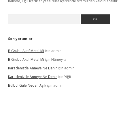
halinde, ilgili içerikler yasal süre içerisinde sitemizden kaldırılacaktır.
Arama
Son yorumlar
B Grubu Aktif Metal Mi
için
admin
B Grubu Aktif Metal Mi
için
Hümeyra
Karadenizde Anneye Ne Denir
için
admin
Karadenizde Anneye Ne Denir
için
Yiğit
Bülbül Güle Neden Aşık
için
admin