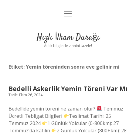
menüyü
Anasayfa
aç
Gizlilik Politikası
Hızlı İlham Durağı
Yasal Uyarı
Anlık bilgilerle zihnini tazele!
Hakkımızda
Etiket:
Yemin töreninden sonra eve gelinir mi
Bedelli Askerlik Yemin Töreni Var Mı
Tarih: Ekim 26, 2024
Bedellide yemin töreni ne zaman olur?
Temmuz
Ücretli Tebligat Bilgileri
Teslimat Tarihi: 25
Temmuz 2024
1 Günlük Yolcular (0-800km): 27
Temmuz’da katılın
2 Günlük Yolcular (800+km): 28