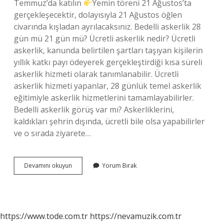
Temmuz’da katılın
Yemin töreni 21 Ağustos’ta
gerçekleşecektir, dolayısıyla 21 Ağustos öğlen
civarında kışladan ayrılacaksınız. Bedelli askerlik 28
gün mü 21 gün mü? Ücretli askerlik nedir? Ücretli
askerlik, kanunda belirtilen şartları taşıyan kişilerin
yıllık katkı payı ödeyerek gerçekleştirdiği kısa süreli
askerlik hizmeti olarak tanımlanabilir. Ücretli
askerlik hizmeti yapanlar, 28 günlük temel askerlik
eğitimiyle askerlik hizmetlerini tamamlayabilirler.
Bedelli askerlik görüş var mı? Askerliklerini,
kaldıkları şehrin dışında, ücretli bile olsa yapabilirler
ve o sırada ziyarete…
Bedelli
Devamını okuyun
Yorum Bırak
Askerlik
Yemin
Töreni
Var
Mı
https://www.tode.com.tr
https://nevamuzik.com.tr