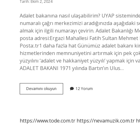
Tarih: Ekim 2, 2024
Adalet bakanına nasıl ulaşabilirim? UYAP sisteminde
numaralı çağrı merkezimizi aradığınızda aşağıdaki ses
almak için ilgili numarayı çevirin. Adalet Bakanlığı
posta adresi:Ergazi Mahallesi Fatih Sultan Mehmet 
Posta:.tr1 daha fazla hat Günümüz adalet bakanı ki
hizmetlerinden memnuniyetini artırmak için pek çok
yüzyılını ‘adalet ve hakkaniyet yüzyılı’ yapmak için 
ADALET BAKANI 1971 yılında Bartın’ın Ulus…
Adalet
Devamını okuyun
12 Yorum
Bakanı
Nerede
https://www.tode.com.tr
https://nevamuzik.com.tr
h