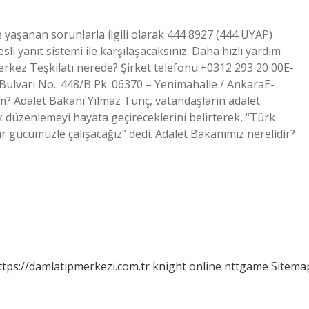
 yaşanan sorunlarla ilgili olarak 444 8927 (444 UYAP)
li yanıt sistemi ile karşılaşacaksınız. Daha hızlı yardım
 Merkez Teşkilatı nerede? Şirket telefonu:+0312 293 20 00E-
Bulvarı No.: 448/B Pk. 06370 – Yenimahalle / AnkaraE-
m? Adalet Bakanı Yılmaz Tunç, vatandaşların adalet
 düzenlemeyi hayata geçireceklerini belirterek, “Türk
var gücümüzle çalışacağız” dedi. Adalet Bakanımız nerelidir?
ttps://damlatipmerkezi.com.tr
knight online
nttgame
Sitema