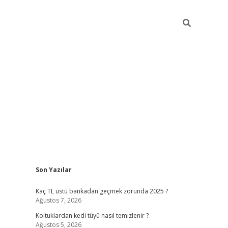
Sidebar
Son Yazılar
vdcasino güncel giriş
Kaç TL üstü bankadan geçmek zorunda 2025 ?
Ağustos 7, 2026
Koltuklardan kedi tüyü nasıl temizlenir ?
Ağustos 5, 2026