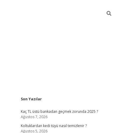
Sidebar
Son Yazılar
vdcasino güncel giriş
Kaç TL üstü bankadan geçmek zorunda 2025 ?
Ağustos 7, 2026
Koltuklardan kedi tüyü nasıl temizlenir ?
Ağustos 5, 2026