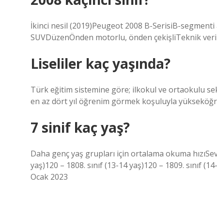
İkinci nesil (2019)Peugeot 2008 B-SerisiB-segmenti
SUVDüzenÖnden motorlu, önden çekişliTeknik veril
Liseliler kaç yaşında?
Türk eğitim sistemine göre; ilkokul ve ortaokulu sek
en az dört yıl öğrenim görmek koşuluyla yükseköğ
7 sinif kaç yaş?
Daha genç yaş grupları için ortalama okuma hızıSev
yaş)120 – 1808. sınıf (13-14 yaş)120 – 1809. sınıf (1
Ocak 2023