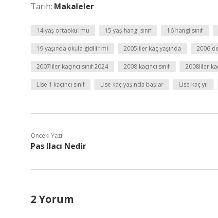
Tarih:
Makaleler
14 yaş ortaokul mu
15 yaş hangi sınıf
16 hangi sınıf
19 yaşında okula gidilir mi
2005liler kaç yaşında
2006 do
2007liler kaçıncı sınıf 2024
2008 kaçıncı sınıf
2008liler k
Lise 1 kaçıncı sınıf
Lise kaç yaşında başlar
Lise kaç yıl
Önceki Yazı
Pas Ilacı Nedir
2 Yorum