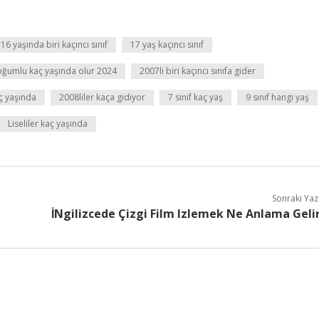
16 yaşında biri kaçıncı sınıf
17 yaş kaçıncı sınıf
ğumlu kaç yaşında olur 2024
2007li biri kaçıncı sınıfa gider
aç yaşında
2008liler kaça gidiyor
7 sinif kaç yaş
9 sınıf hangi yaş
Liseliler kaç yaşında
Sonraki Yaz
İNgilizcede Çizgi Film Izlemek Ne Anlama Geli