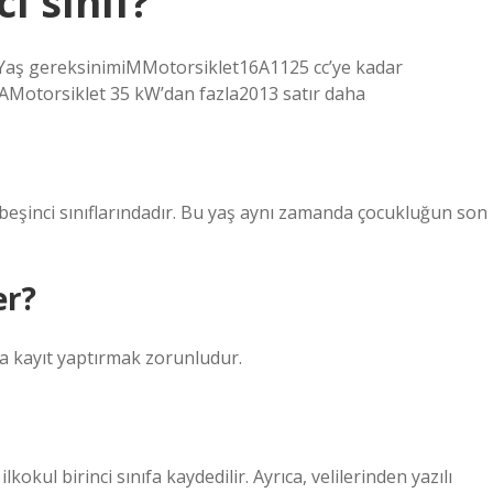
ı sınıf?
ıfıYaş gereksinimiMMotorsiklet16A1125 cc’ye kadar
AMotorsiklet 35 kW’dan fazla2013 satır daha
beşinci sınıflarındadır. Bu yaş aynı zamanda çocukluğun son
er?
fa kayıt yaptırmak zorunludur.
lkokul birinci sınıfa kaydedilir. Ayrıca, velilerinden yazılı