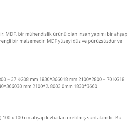
lir. MDF, bir mühendislik ürünü olan insan yapımı bir ahşap
rençli bir malzemedir. MDF yüzeyi düz ve pürüzsüzdür ve
0*2800 – 37 KG08 mm 1830*366018 mm 2100*2800 – 70 KG18
30*366030 mm 2100*2. 8003 0mm 1830*3660
t) 100 x 100 cm ahşap levhadan üretilmiş suntalamdır. Bu