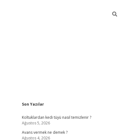
Sidebar
Son Yazılar
vdcasino
Koltuklardan kedi tüyü nasıl temizlenir ?
Ağustos 5, 2026
Avans vermek ne demek ?
Ağustos 4, 2026