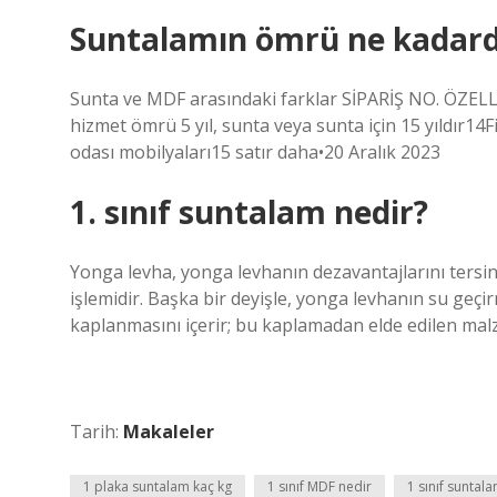
Suntalamın ömrü ne kadard
Sunta ve MDF arasındaki farklar SİPARİŞ NO. ÖZE
hizmet ömrü 5 yıl, sunta veya sunta için 15 yıldır
odası mobilyaları15 satır daha•20 Aralık 2023
1. sınıf suntalam nedir?
Yonga levha, yonga levhanın dezavantajlarını tersin
işlemidir. Başka bir deyişle, yonga levhanın su geçi
kaplanmasını içerir; bu kaplamadan elde edilen ma
Tarih:
Makaleler
1 plaka suntalam kaç kg
1 sınıf MDF nedir
1 sınıf suntal