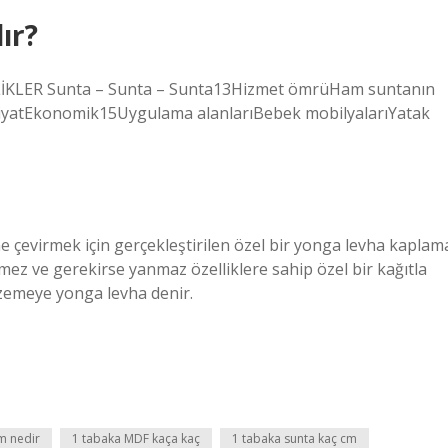
ır?
LLİKLER Sunta – Sunta – Sunta13Hizmet ömrüHam suntanın
14FiyatEkonomik15Uygulama alanlarıBebek mobilyalarıYatak
e çevirmek için gerçekleştirilen özel bir yonga levha kaplam
rmez ve gerekirse yanmaz özelliklere sahip özel bir kağıtla
lzemeye yonga levha denir.
am nedir
1 tabaka MDF kaça kaç
1 tabaka sunta kaç cm