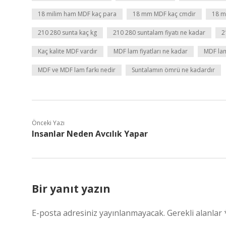
18 milim ham MDF kaç para
18 mm MDF kaç cmdir
18 m
210 280 sunta kaç kg
210 280 suntalam fiyatı ne kadar
2
Kaç kalite MDF vardır
MDF lam fiyatları ne kadar
MDF lam
MDF ve MDF lam farkı nedir
Suntalamın ömrü ne kadardır
Önceki Yazı
Insanlar Neden Avcılık Yapar
Bir yanıt yazın
E-posta adresiniz yayınlanmayacak.
Gerekli alanlar