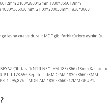
366012mm 2100*280012mm 1830*366018mm
1830*366030 mm. 21 00*280030mm 1830*3660
levha çıta ve duralit MDF gibi farklı türlere ayrılır. Bu
BEYAZ Çift taraflı NTR NEOLAM 183x366x18mm Kastamon.
RUP1. 1.173,55₺ Sepete ekle.MDFAM 1830x3660x8MM
P3. 1.295,87₺ … MDFLAM 1830x3660x12MM GRUP1.
?