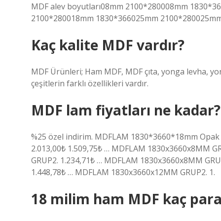
MDF alev boyutları08mm 2100*280008mm 1830*
2100*280018mm 1830*366025mm 2100*280025mm 
Kaç kalite MDF vardır?
MDF Ürünleri; Ham MDF, MDF çıta, yonga levha, yonga 
çeşitlerin farklı özellikleri vardır.
MDF lam fiyatları ne kadar?
%25 özel indirim. MDFLAM 1830*3660*18mm Opak 
2.013,00₺ 1.509,75₺ … MDFLAM 1830x3660x8MM G
GRUP2. 1.234,71₺ … MDFLAM 1830x3660x8MM GRU
1.448,78₺ … MDFLAM 1830x3660x12MM GRUP2. 1.
18 milim ham MDF kaç para