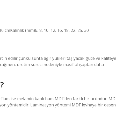
 cmKalınlık (mm)6, 8, 10, 12, 16, 18, 22, 25, 30
h edilir çünkü sunta ağır yükleri taşıyacak güce ve kalitey
 rağmen, üretim süreci nedeniyle masif ahşaptan daha
r?
DFlam ise melamin kaplı ham MDF’den farklı bir üründür. MD
syon yöntemidir. Laminasyon yöntemi MDF levhaya bir desen