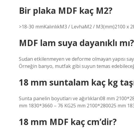
Bir plaka MDF kaç M2?
>18-30 mmKalınlıkM3 / LevhaM2 / M3(mm)2100 x 2
MDF lam suya dayanıklı mı?
Sudan etkilenmeyen ve deforme olmayan yapısı saye
Örneğin banyo, mutfak gibi suyun temas edebileceği 
18 mm suntalam kaç kg taş
Sunta panelin boyutları ve ağırlıkları08 mm 210
mm 1830*3660 – 76 KG25 mm 2100*280025 mm 18
18 mm MDF kaç cm’dir?