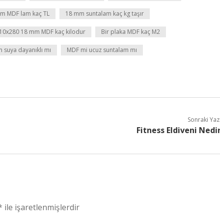
m MDF lam kaç TL
18 mm suntalam kaç kg taşır
10x280 18 mm MDF kaç kilodur
Bir plaka MDF kaç M2
 suya dayanıklı mı
MDF mi ucuz suntalam mı
Sonraki Yaz
Fitness Eldiveni Nedi
*
ile işaretlenmişlerdir