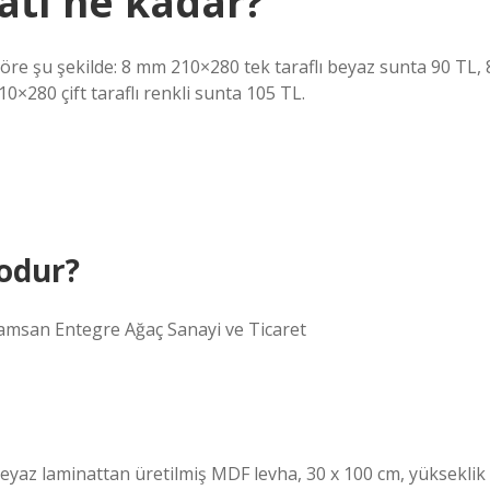
atı ne kadar?
a göre şu şekilde: 8 mm 210×280 tek taraflı beyaz sunta 90 TL, 
×280 çift taraflı renkli sunta 105 TL.
odur?
Çamsan Entegre Ağaç Sanayi ve Ticaret
Beyaz laminattan üretilmiş MDF levha, 30 x 100 cm, yükseklik