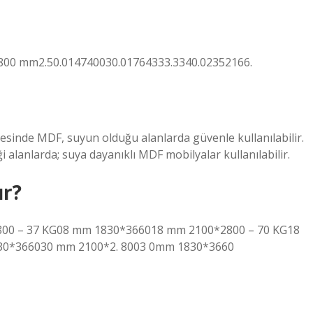
800 mm2.50.014740030.01764333.3340.02352166.
sinde MDF, suyun olduğu alanlarda güvenle kullanılabilir.
alanlarda; suya dayanıklı MDF mobilyalar kullanılabilir.
ır?
0*2800 – 37 KG08 mm 1830*366018 mm 2100*2800 – 70 KG18
30*366030 mm 2100*2. 8003 0mm 1830*3660