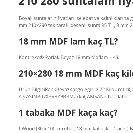
210 280 suntalam fiy
Boyalı suntaların fiyatları ise ebat ve kalınlıkların
mm 210×280 tek taraflı desenli sunta 95 TL, 8 mm 210
18 mm MDF lam kaç TL?
Kontreko® Parlak Beyaz 18 mm Mdflam – 43.
210×280 18 mm MDF kaç kil
Ürün BilgisiRenkBeyazKargo Ağırlığı72 KiloÜretici
A.Ş.ASINB07XBV8Z9BBMarkaÇAMSAN2 hat daha
1 tabaka MDF kaça kaç?
İ-Wood (30 x 100 cm ebat, 18 mm kalınlık – 1 adet) 