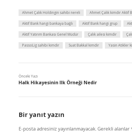
Ahmet Çalık Holdingin sahibi nereli
Ahmet Çalık kimdir Aktif 
Aktif Bank hangi bankaya bağlı
Aktif Bank hangi grup
Akt
Aktif Yatırım Bankası Genel Müdür
Çalık ailesi kimdir
Çal
PassoLig sahibi kimdir
Suat Bakkal kimdir
Yasin Atikler 
Önceki Yazı
Halk Hikayesinin Ilk Örneği Nedir
Bir yanıt yazın
E-posta adresiniz yayınlanmayacak.
Gerekli alanlar