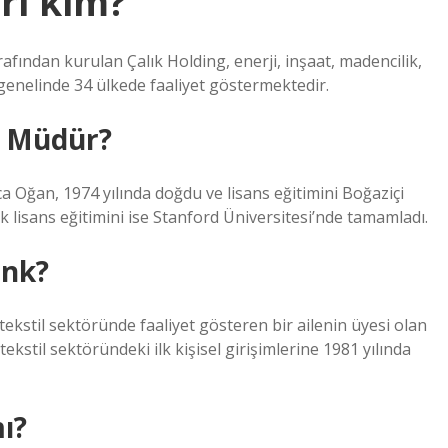
ri kim?
afından kurulan Çalık Holding, enerji, inşaat, madencilik,
a genelinde 34 ülkede faaliyet göstermektedir.
l Müdür?
Oğan, 1974 yılında doğdu ve lisans eğitimini Boğaziçi
 lisans eğitimini ise Stanford Üniversitesi’nde tamamladı.
ank?
ekstil sektöründe faaliyet gösteren bir ailenin üyesi olan
kstil sektöründeki ilk kişisel girişimlerine 1981 yılında
ı?