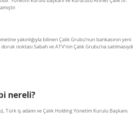
tidir. Yönetim kurulu başkanı ve kurucusu Ahmet Çalık’tır.
lamıştır.
metine yakınlığıyla bilinen Çalık Grubu’nun bankasının yeni
doruk noktası Sabah ve ATV’nin Çalık Grubu’na satılmasıydı
i nereli?
), Türk iş adamı ve Çalık Holding Yönetim Kurulu Başkanı.