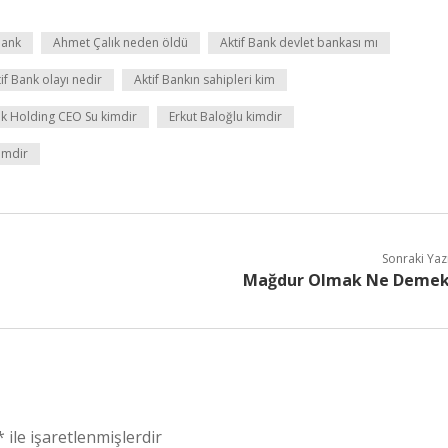
Bank
Ahmet Çalık neden öldü
Aktif Bank devlet bankası mı
if Bank olayı nedir
Aktif Bankın sahipleri kim
ık Holding CEO Su kimdir
Erkut Baloğlu kimdir
kimdir
Sonraki Yaz
Mağdur Olmak Ne Deme
*
ile işaretlenmişlerdir