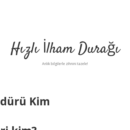
Hızlı İlham Durağı
Anlık bilgilerle zihnini tazele!
üdürü Kim