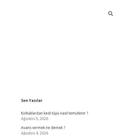
Sidebar
Son Yazılar
vdcasino güncel giriş
Koltuklardan kedi tüyü nasıl temizlenir ?
Ağustos 5, 2026
Avans vermek ne demek ?
Ağustos 4, 2026