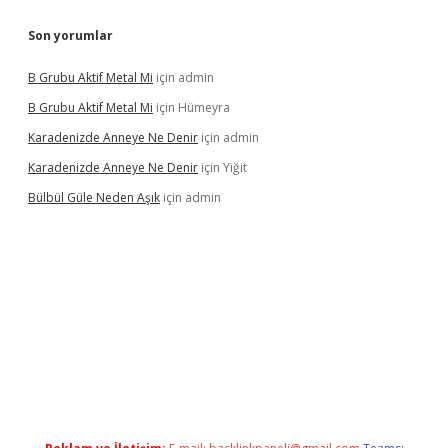
Son yorumlar
B Grubu Aktif Metal Mi
için
admin
B Grubu Aktif Metal Mi
için
Hümeyra
Karadenizde Anneye Ne Denir
için
admin
Karadenizde Anneye Ne Denir
için
Yiğit
Bülbül Güle Neden Aşık
için
admin
dcasino güncel giriş