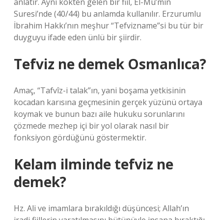
anlatır. Aynı kökten gelen bir fiil, El-Mü’min
Suresi’nde (40/44) bu anlamda kullanılır. Erzurumlu
İbrahim Hakkı’nın meşhur “Tefvizname”si bu tür bir
duyguyu ifade eden ünlü bir şiirdir.
Tefviz ne demek Osmanlıca?
Amaç, “Tafvîz-i talak”ın, yani boşama yetkisinin
kocadan karısına geçmesinin gerçek yüzünü ortaya
koymak ve bunun bazı aile hukuku sorunlarını
çözmede mezhep içi bir yol olarak nasıl bir
fonksiyon gördüğünü göstermektir.
Kelam ilminde tefviz ne
demek?
Hz. Ali ve imamlara bırakıldığı düşüncesi; Allah’ın