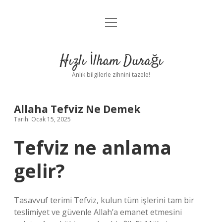
menüyü
Anasayfa
aç
Gizlilik Politikası
Hızlı İlham Durağı
Yasal Uyarı
Anlık bilgilerle zihnini tazele!
Hakkımızda
Allaha Tefviz Ne Demek
Tarih: Ocak 15, 2025
Tefviz ne anlama
gelir?
Tasavvuf terimi Tefviz, kulun tüm işlerini tam bir
teslimiyet ve güvenle Allah’a emanet etmesini