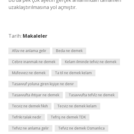
Bu da pek çok ayetin gerçek anlamından tamamen
uzaklaştırılmasına yol açmıştır.
Tarih:
Makaleler
Afüv ne anlama gelir
Beda ne demek
Cebre inanmak ne demek
Kelam ilminde tefviz ne demek
Müfevvez ne demek
Ta til ne demek kelam
Tasavvuf yoluna giren kişiye ne denir
Tasavvufta ihtiyar ne demek
Tasavvufta tefvîz ne demek
Tecviz ne demek fıkıh
Tecviz ne demek kelam
Tefriki talak nedir
Tefriş ne demek TDK
Tefviz ne anlama gelir
Tefviz ne demek Osmanlıca