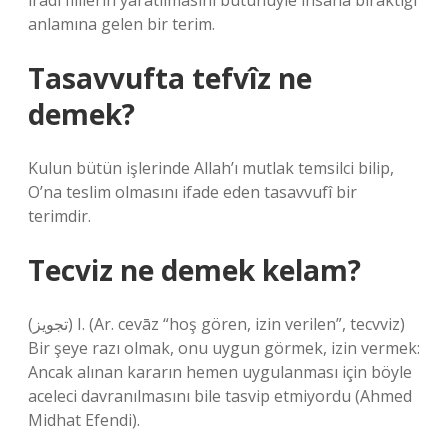
iradi fiillerin yaratılmasını bütünüyle insana bıraktığı
anlamına gelen bir terim.
Tasavvufta tefvîz ne
demek?
Kulun bütün işlerinde Allah’ı mutlak temsilci bilip,
O’na teslim olmasını ifade eden tasavvufî bir
terimdir.
Tecviz ne demek kelam?
(ﺗﺠﻮﻳﺰ) I. (Ar. cevāz “hoş gören, izin verilen”, tecvvіz)
Bir şeye razı olmak, onu uygun görmek, izin vermek:
Ancak alınan kararın hemen uygulanması için böyle
aceleci davranılmasını bile tasvip etmiyordu (Ahmed
Midhat Efendi).