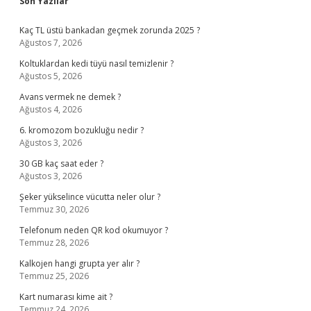
Sidebar
Son Yazılar
Kaç TL üstü bankadan geçmek zorunda 2025 ?
Ağustos 7, 2026
Koltuklardan kedi tüyü nasıl temizlenir ?
Ağustos 5, 2026
Avans vermek ne demek ?
Ağustos 4, 2026
6. kromozom bozukluğu nedir ?
Ağustos 3, 2026
30 GB kaç saat eder ?
Ağustos 3, 2026
Şeker yükselince vücutta neler olur ?
Temmuz 30, 2026
Telefonum neden QR kod okumuyor ?
Temmuz 28, 2026
Kalkojen hangi grupta yer alır ?
Temmuz 25, 2026
Kart numarası kime ait ?
Temmuz 24, 2026