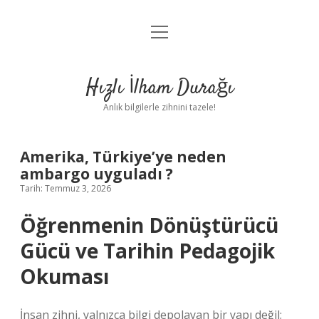
menüyü
Anasayfa
aç
Gizlilik Politikası
Hızlı İlham Durağı
Yasal Uyarı
Anlık bilgilerle zihnini tazele!
Hakkımızda
Amerika, Türkiye’ye neden
ambargo uyguladı ?
Tarih: Temmuz 3, 2026
Öğrenmenin Dönüştürücü
Gücü ve Tarihin Pedagojik
Okuması
İnsan zihni, yalnızca bilgi depolayan bir yapı değil;