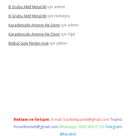
B Grubu Aktif Metal Mi
için
admin
B Grubu Aktif Metal Mi
için
Hümeyra
Karadenizde Anneye Ne Denir
için
admin
Karadenizde Anneye Ne Denir
için
Yiğit
Bülbül Güle Neden Aşık
için
admin
güncel giriş
Reklam ve İletişim:
E-mail:
backlinkpaneli@gmail.com
Teams:
forumhizmeti@gmail.com
Whatsapp: 0262 606 0 726
Telegram:
@karabul