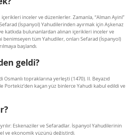
ek?
içerikleri inceler ve düzenlerler. Zamanla, “Alman Ayini”
 Sefarad (İspanyol) Yahudilerinden ayırmak için Aşkenaz
ve katkıda bulunanlardan alınan içerikleri inceler ve
ni benimseyen tüm Yahudiler, onları Sefarad (İspanyol)
rılmaya başlandı.
den geldi?
Osmanlı topraklarına yerleşti (1470). II. Beyazıd
e Portekiz’den kaçan yüz binlerce Yahudi kabul edildi ve
r?
rılır: Eskenaziler ve Sefaradlar. İspanyol Yahudilerinin
el ve ekonomik yüzünü değiştirdi.