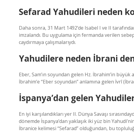
Sefarad Yahudileri neden k
Daha sonra, 31 Mart 1492’de Isabel I ve II tarafın
imzalandı. Bu uygulama için fermanda verilen sebep, 
caydırmaya çalışmalarıydı.
Yahudilere neden İbrani den
Eber, Sam’ın soyundan gelen Hz. İbrahim’in büyük at
İbrahim’e “Eber soyundan” anlamına gelen İvrî (İbran
İspanya’dan gelen Yahudiler
En iyi karşılandıkları yer II. Dünya Savaşı sırasınd
dönemde İspanya’dan yaklaşık iki yüz bin Yahudi’nin
İbranice kelimesi “Sefarad” olduğundan, bu toplulu