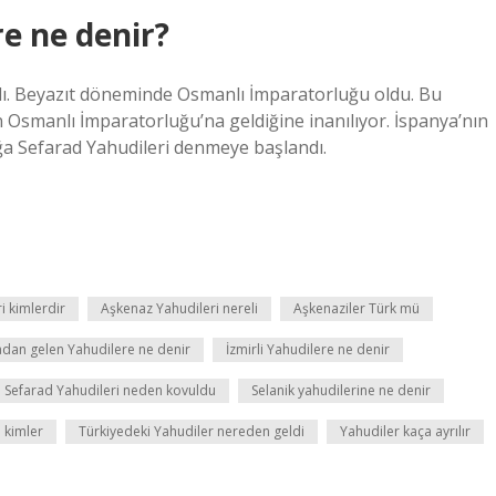
e ne denir?
aydı. Beyazıt döneminde Osmanlı İmparatorluğu oldu. Bu
 Osmanlı İmparatorluğu’na geldiğine inanılıyor. İspanya’nın
ğa Sefarad Yahudileri denmeye başlandı.
i kimlerdir
Aşkenaz Yahudileri nereli
Aşkenaziler Türk mü
dan gelen Yahudilere ne denir
İzmirli Yahudilere ne denir
Sefarad Yahudileri neden kovuldu
Selanik yahudilerine ne denir
 kimler
Türkiyedeki Yahudiler nereden geldi
Yahudiler kaça ayrılır