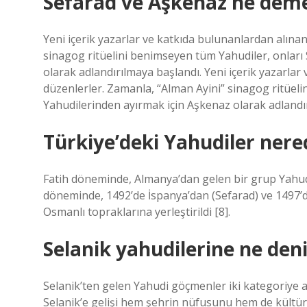
Sefarad ve Aşkenaz ne dem
Yeni içerik yazarlar ve katkıda bulunanlardan alınan 
sinagog ritüelini benimseyen tüm Yahudiler, onları
olarak adlandırılmaya başlandı. Yeni içerik yazarlar 
düzenlerler. Zamanla, “Alman Ayini” sinagog ritüeli
Yahudilerinden ayırmak için Aşkenaz olarak adlandı
Türkiye’deki Yahudiler nere
Fatih döneminde, Almanya’dan gelen bir grup Yahudi 
döneminde, 1492’de İspanya’dan (Sefarad) ve 1497’d
Osmanlı topraklarına yerleştirildi [8].
Selanik yahudilerine ne deni
Selanik’ten gelen Yahudi göçmenler iki kategoriye ay
Selanik’e gelişi hem şehrin nüfusunu hem de kültür