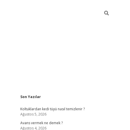
Sidebar
Son Yazılar
vdcasino
Koltuklardan kedi tüyü nasıl temizlenir ?
Ağustos 5, 2026
Avans vermek ne demek ?
Ağustos 4, 2026