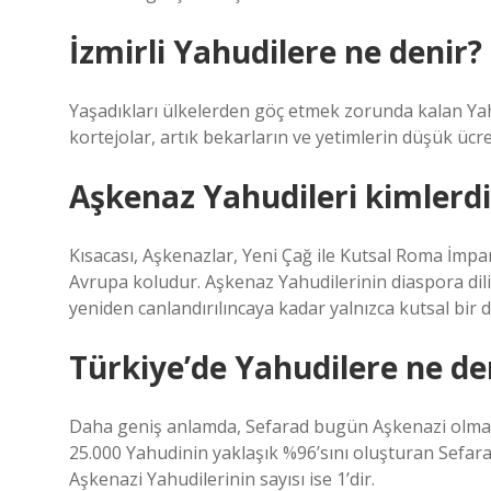
İzmirli Yahudilere ne denir?
Yaşadıkları ülkelerden göç etmek zorunda kalan Yah
kortejolar, artık bekarların ve yetimlerin düşük ücret
Aşkenaz Yahudileri kimlerdi
Kısacası, Aşkenazlar, Yeni Çağ ile Kutsal Roma İmpa
Avrupa koludur. Aşkenaz Yahudilerinin diaspora dili Yi
yeniden canlandırılıncaya kadar yalnızca kutsal bir di
Türkiye’de Yahudilere ne de
Daha geniş anlamda, Sefarad bugün Aşkenazi olmay
25.000 Yahudinin yaklaşık %96’sını oluşturan Sefara
Aşkenazi Yahudilerinin sayısı ise 1’dir.