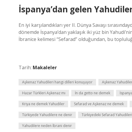
İspanya’dan gelen Yahudiler
En iyi karşılandıkları yer II. Dünya Savaşı sırasınd
dönemde İspanya’dan yaklaşık iki yüz bin Yahudi’nin
İbranice kelimesi “Sefarad” olduğundan, bu toplulu
Tarih:
Makaleler
Aşkenaz Yahudileri hangi dilleri konuşuyor
Aşkenaz Yahudiler
Hazar Türkleri Aşkenaz mı
İn da getto ne demek
İspanya
Kriya ne demek Yahudiler
Sefarad ve Aşkenaz ne demek
Türkiyede Yahudilere ne denir
Türkiyedeki Sefarad Yahudileri
Yahudilere neden İbrani denir