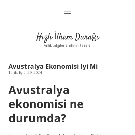
menüyü
Anasayfa
aç
Gizlilik Politikası
Hızlı İlham Durağı
Yasal Uyarı
Anlık bilgilerle zihnini tazele!
Hakkımızda
Avustralya Ekonomisi Iyi Mi
Tarih: Eylül 29, 2024
Avustralya
ekonomisi ne
durumda?