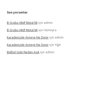
Son yorumlar
B Grubu Aktif Metal Mi
için
admin
B Grubu Aktif Metal Mi
için
Hümeyra
Karadenizde Anneye Ne Denir
için
admin
Karadenizde Anneye Ne Denir
için
Yiğit
Bülbül Güle Neden Aşık
için
admin
no güncel giriş