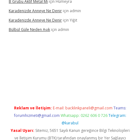
B Grubu Aktif Metal Mi
için
Hümeyra
Karadenizde Anneye Ne Denir
için
admin
Karadenizde Anneye Ne Denir
için
Yiğit
Bülbül Güle Neden Aşık
için
admin
asino güncel giriş
Reklam ve İletişim:
E-mail:
backlinkpaneli@gmail.com
Teams:
forumhizmeti@gmail.com
Whatsapp: 0262 606 0 726
Telegram:
@karabul
Yasal Uyarı:
Sitemiz, 5651 Sayılı Kanun gereğince Bilgi Teknolojileri
ve İletişim Kurumu (BTK) tarafından onaylanmış bir Yer Sağlayıcı