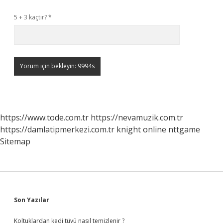
5 + 3 kaçtır?
*
https://www.tode.com.tr
https://nevamuzik.com.tr
https://damlatipmerkezi.com.tr
knight online
nttgame
Sitemap
Sidebar
Son Yazılar
Koltuklardan kedi tüyü nasıl temizlenir ?