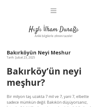
menüyü
Anasayfa
aç
Gizlilik Politikası
Hızlı İlham Durağı
Yasal Uyarı
Anlık bilgilerle zihnini tazele!
Hakkımızda
Bakırköyün Neyi Meshur
Tarih: Şubat 23, 2025
Bakırköy’ün neyi
meşhur?
Bir milyon taş uzakta 7 mil ve 7, yani 7, elbette
sadece mümkün değil. Bakıkön düşüyorsanız,