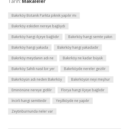
Tarih:
Makaleler
Bakırköy Botanik Parkta piknik yapılır mı
Bakırköy eskiden nereye bağlıydı
Bakırköy hangi ilçeye bağlıdır
Bakırköy hangi semte yakın
Bakırköy hangi yakada
Bakırköy hangi yakadadır
Bakırköy meydanın adı ne
Bakırköy ne kadar büyük
Bakırköy Sahili nasıl bir yer
Bakırköyde nereler gezilir
Bakırköyün adı neden Bakırköy
Bakırköyün neyi meşhur
Eminönüne nereye gidilir
Florya hangi ilçeye bağlıdır
İncirli hangi semttedir
Yeşilköyde ne yapılır
Zeytinburnunda neler var