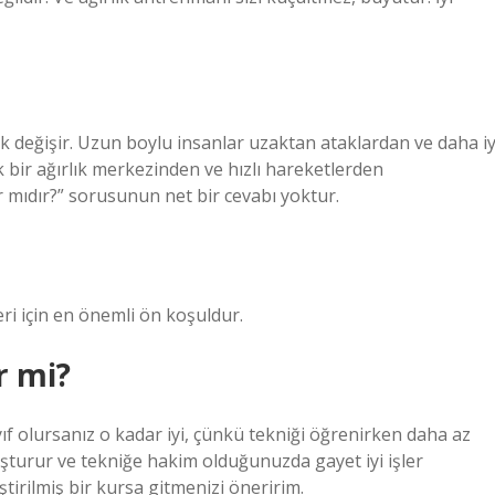
k değişir. Uzun boylu insanlar uzaktan ataklardan ve daha iy
 bir ağırlık merkezinden ve hızlı hareketlerden
r mıdır?” sorusunun net bir cevabı yoktur.
i için en önemli ön koşuldur.
r mi?
yıf olursanız o kadar iyi, çünkü tekniği öğrenirken daha az
turur ve tekniğe hakim olduğunuzda gayet iyi işler
eştirilmiş bir kursa gitmenizi öneririm.