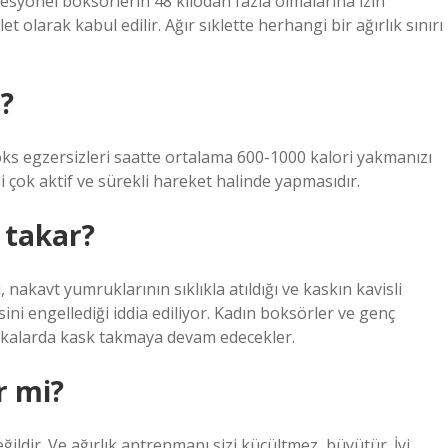
esyonel boksörlerin 48 kilodan fazla olmalarına izin
et olarak kabul edilir. Ağır sıklette herhangi bir ağırlık sınırı
r?
 boks egzersizleri saatte ortalama 600-1000 kalori yakmanızı
 çok aktif ve sürekli hareket halinde yapmasıdır.
 takar?
 nakavt yumruklarının sıklıkla atıldığı ve kaskın kavisli
i engellediği iddia ediliyor. Kadın boksörler ve genç
akalarda kask takmaya devam edecekler.
r mi?
ğildir. Ve ağırlık antrenmanı sizi küçültmez, büyütür. İyi