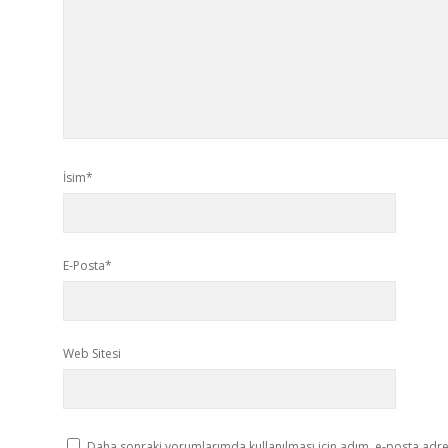
İsim*
E-Posta*
Web Sitesi
Daha sonraki yorumlarımda kullanılması için adım, e-posta adres