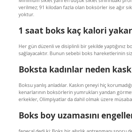
Minimum sıklet yani en düşük sıklet sınıfındaki prof
verilmez; 91 kilodan fazla olan boksörler ise ağır sıkl
yoktur.
1 saat boks kaç kalori yaka
Her gün düzenli ve disiplinli bir şekilde yaptığınız
sağlayacaktır. Bunun sebebi boks hareketlerinin sizi
Boksta kadınlar neden kask
Boksu yanlış anladılar. Kaskın çeneyi hiç korumadığı,
kenarlarının boksörlerin yumrukları yandan görmesin
erkekler, Olimpiyatlar da dahil olmak üzere müsab
Boks boy uzamasını engelle
fenecal dedi ki: Boks bir ağırlık antrenmanı sporu de