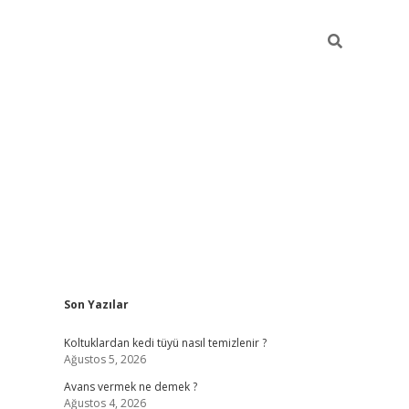
Sidebar
Son Yazılar
vdcasino güncel giriş
Koltuklardan kedi tüyü nasıl temizlenir ?
Ağustos 5, 2026
Avans vermek ne demek ?
Ağustos 4, 2026