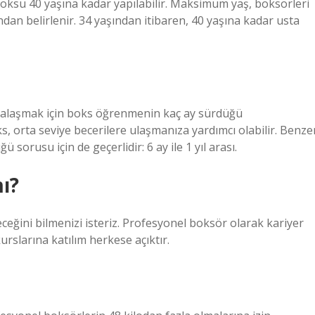
boksu 40 yaşına kadar yapılabilir. Maksimum yaş, boksörleri
an belirlenir. 34 yaşından itibaren, 40 yaşına kadar usta
talaşmak için boks öğrenmenin kaç ay sürdüğü
ks, orta seviye becerilere ulaşmanıza yardımcı olabilir. Benze
sorusu için de geçerlidir: 6 ay ile 1 yıl arası.
ı?
eğini bilmenizi isteriz. Profesyonel boksör olarak kariyer
kurslarına katılım herkese açıktır.