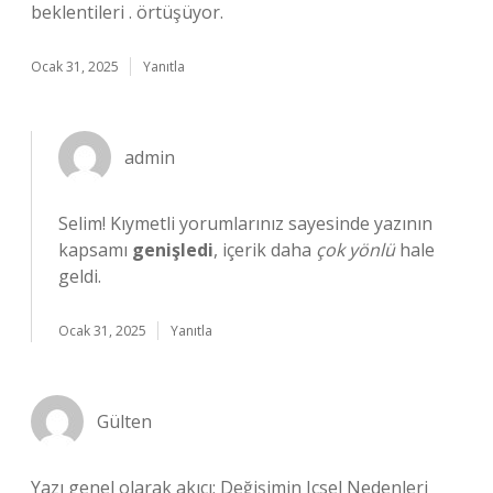
beklentileri . örtüşüyor.
Ocak 31, 2025
Yanıtla
admin
Selim! Kıymetli yorumlarınız sayesinde yazının
kapsamı
genişledi
, içerik daha
çok yönlü
hale
geldi.
Ocak 31, 2025
Yanıtla
Gülten
Yazı genel olarak akıcı; Değişimin Içsel Nedenleri