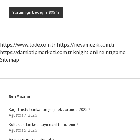
https://www.tode.com.tr
https://nevamuzik.com.tr
https://damlatipmerkezi.com.tr
knight online
nttgame
Sitemap
Sidebar
Son Yazılar
Kaç TL üstü bankadan geçmek zorunda 2025 ?
Ağustos 7, 2026
Koltuklardan kedi tüyü nasıl temizlenir ?
Ağustos 5, 2026
Avans vermek ne demek ?