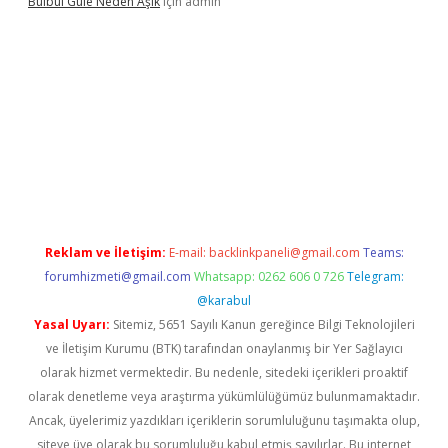
Bülbül Güle Neden Aşık
için
admin
 güncel giriş
Reklam ve İletişim:
E-mail:
backlinkpaneli@gmail.com
Teams:
forumhizmeti@gmail.com
Whatsapp: 0262 606 0 726
Telegram:
@karabul
Yasal Uyarı:
Sitemiz, 5651 Sayılı Kanun gereğince Bilgi Teknolojileri
ve İletişim Kurumu (BTK) tarafından onaylanmış bir Yer Sağlayıcı
olarak hizmet vermektedir. Bu nedenle, sitedeki içerikleri proaktif
olarak denetleme veya araştırma yükümlülüğümüz bulunmamaktadır.
Ancak, üyelerimiz yazdıkları içeriklerin sorumluluğunu taşımakta olup,
siteye üye olarak bu sorumluluğu kabul etmiş sayılırlar. Bu internet