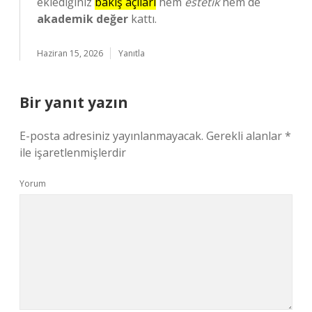
eklediğiniz
bakış açıları
hem
estetik
hem de
akademik değer
kattı.
Haziran 15, 2026
Yanıtla
Bir yanıt yazın
E-posta adresiniz yayınlanmayacak.
Gerekli alanlar
*
ile işaretlenmişlerdir
Yorum