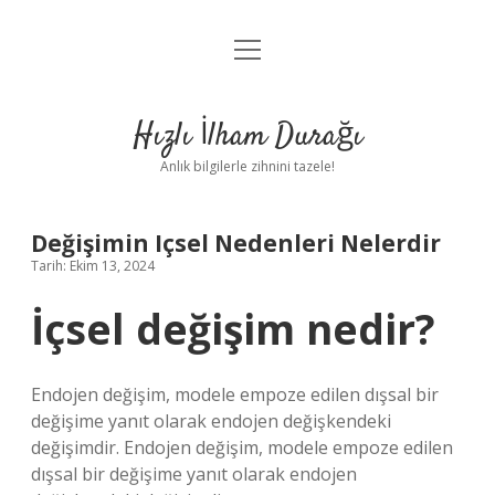
menüyü
Anasayfa
aç
Gizlilik Politikası
Hızlı İlham Durağı
Yasal Uyarı
Anlık bilgilerle zihnini tazele!
Hakkımızda
Değişimin Içsel Nedenleri Nelerdir
Tarih: Ekim 13, 2024
İçsel değişim nedir?
Endojen değişim, modele empoze edilen dışsal bir
değişime yanıt olarak endojen değişkendeki
değişimdir. Endojen değişim, modele empoze edilen
dışsal bir değişime yanıt olarak endojen