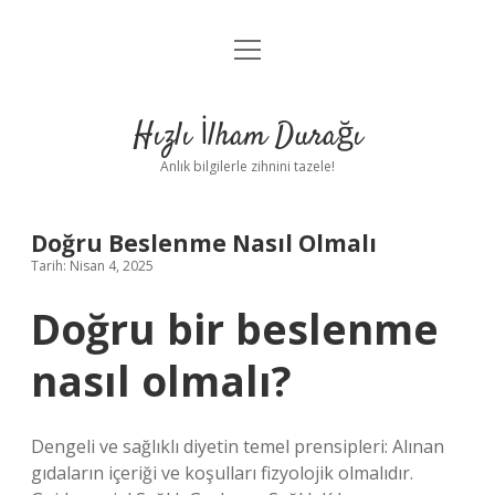
menüyü
Anasayfa
aç
Gizlilik Politikası
Hızlı İlham Durağı
Yasal Uyarı
Anlık bilgilerle zihnini tazele!
Hakkımızda
Doğru Beslenme Nasıl Olmalı
Tarih: Nisan 4, 2025
Doğru bir beslenme
nasıl olmalı?
Dengeli ve sağlıklı diyetin temel prensipleri: Alınan
gıdaların içeriği ve koşulları fizyolojik olmalıdır.