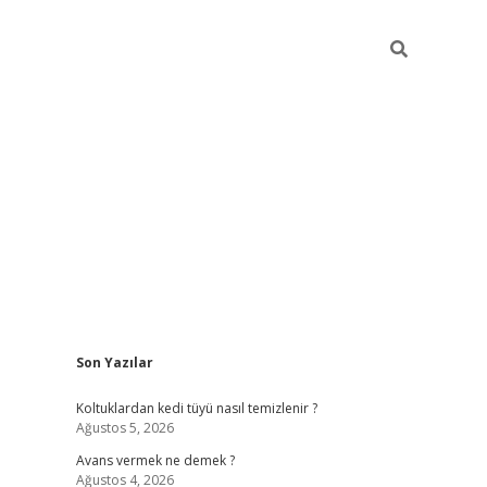
Sidebar
Son Yazılar
vdcasino
Koltuklardan kedi tüyü nasıl temizlenir ?
Ağustos 5, 2026
Avans vermek ne demek ?
Ağustos 4, 2026