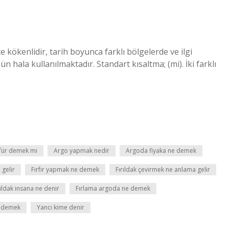
zce kökenlidir, tarih boyunca farklı bölgelerde ve ilgi
n hala kullanılmaktadır. Standart kısaltma; (mi). İki farklı
für demek mi
Argo yapmak nedir
Argoda fiyaka ne demek
 gelir
Fırfır yapmak ne demek
Fırıldak çevirmek ne anlama gelir
rıldak insana ne denir
Fırlama argoda ne demek
e demek
Yancı kime denir