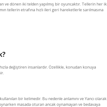
lan ve dönen iki telden yapılmış bir oyuncaktır. Tellerin her ik
ın tellerin etrafına hızlı ileri geri hareketlerle sarılmasına
k?
 hızla değiştiren insanlardır. Özellikle, konudan konuya
ir.
 kullanılan bir kelimedir. Bu nedenle anlamını ve Yancı olarak
un oynarken masada oturan ancak oynamayan ve bedavaya