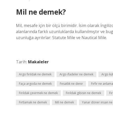
Mil ne demek?
Mil, mesafe için bir ölçü birimidir. İsim olarak İngili
alanlarında farklı uzunluklarda kullanılmıştır ve bugü
uzunluğa ayrılırlar: Statute Mile ve Nautical Mile.
Tarih:
Makaleler
Argo fırıldak ne demek
Argo ifadeler ne demek
Argo kü
Faça argoda ne demek
Fesatlık ne denir
Fırfır ne anlama
Fırıldak çevirmek ne demek
Fırıldak gibisin ne demek
Fı
Fırtlamak ne demek
Mil ne demek
Yanar döner insan n