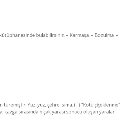
 kütüphanesinde bulabilirsiniz. – Karmaşa. – Bozulma. –
üremiştir. Yüz: yüz, çehre, sima. (…) “Kötü çiçeklenme”
ça: kavga sırasında bıçak yarası sonucu oluşan yaralar.