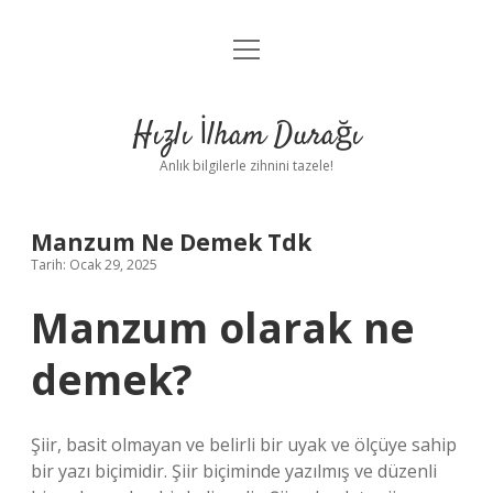
menüyü
Anasayfa
aç
Gizlilik Politikası
Hızlı İlham Durağı
Yasal Uyarı
Anlık bilgilerle zihnini tazele!
Hakkımızda
Manzum Ne Demek Tdk
Tarih: Ocak 29, 2025
Manzum olarak ne
demek?
Şiir, basit olmayan ve belirli bir uyak ve ölçüye sahip
bir yazı biçimidir. Şiir biçiminde yazılmış ve düzenli