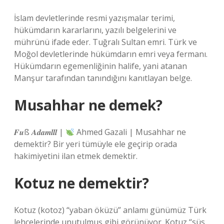
İslam devletlerinde resmi yazışmalar terimi,
hükümdarın kararlarını, yazılı belgelerini ve
mührünü ifade eder. Tuğralı Sultan emri. Türk ve
Moğol devletlerinde hükümdarın emri veya fermanı.
Hükümdarın egemenliğinin halife, yani atanan
Manşur tarafından tanındığını kanıtlayan belge.
Musahhar ne demek?
𝑭𝒖ß 𝑨𝒅𝒂𝒎𝒍𝒍𝒍 |
Ahmed Gazali | Musahhar ne
demektir? Bir yeri tümüyle ele geçirip orada
hakimiyetini ilan etmek demektir.
Kotuz ne demektir?
Kotuz (kotoz) “yaban öküzü” anlamı günümüz Türk
lehçelerinde unutulmuş gibi görünüyor. Kotuz “süs